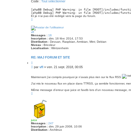
Code :
Tout sélectionner
g
e
[phpBB Debug] PHP Warning: in file [ROOT]/includes/functi
[phpBB Debug] PHP Warning: in file [ROOT]/includes/functi
Et je n’ai pas été redirigé vers la page du forum.
H
a
u
t
vfl
Messages :
16
Inscription :
dim. 16 févr. 2014, 17:53
Distribution :
Devuan, Raspbian, Armbian, Mint; Debian
Niveau :
Bricoleur
Localisation :
Wintzenheim
RE: MAJ FORUM ET SITE
C
i
M
par
vfl
»
ven. 21 sept. 2018, 00:05
t
e
e
s
r
Maintenant j'ai compris pourquoi je n'avais plus rien sur le flux RSS
s
a
J'ai mis le nouveau flux en place dans TTRSS, ça semble fonctionner, mer
g
Même message d'erreur que juice et favdb lors d'un nouveau message, ma
e
H
a
u
t
juice
Messages :
247
Inscription :
dim. 29 juin 2008, 10:06
Distribution :
Archlinux