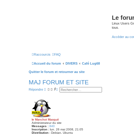
Le for
Linux Users Gro
tous.
Accéder au co
Raccourcis
FAQ
Accueil du forum
DIVERS
Café Lug68
Quitter le forum et retourner au site
MAJ FORUM ET SITE
R
R
Répondre
e
e
c
c
h
h
e
e
r
r
c
c
h
h
e
e
le Manchot Masqué
r
a
Administrateur du site
v
Messages :
840
a
Inscription :
lun. 26 mai 2008, 21:05
n
Distribution :
Debian, Ubuntu