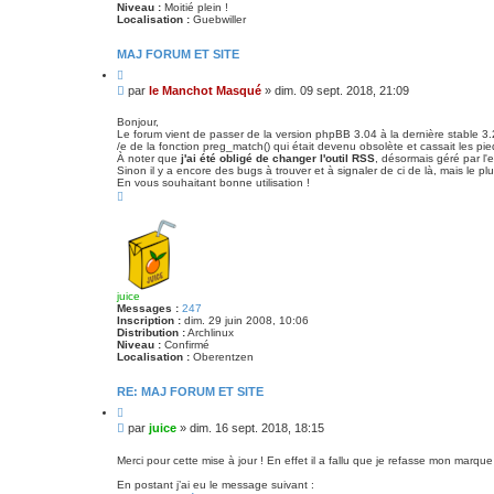
c
Niveau :
Moitié plein !
é
Localisation :
Guebwiller
e
MAJ FORUM ET SITE
C
i
M
par
le Manchot Masqué
»
dim. 09 sept. 2018, 21:09
t
e
e
s
r
Bonjour,
Le forum vient de passer de la version phpBB 3.04 à la dernière stable 3.
s
/e de la fonction preg_match() qui était devenu obsolète et cassait les pie
a
À noter que
j'ai été obligé de changer l'outil RSS
, désormais géré par l'e
g
Sinon il y a encore des bugs à trouver et à signaler de ci de là, mais le plus
e
En vous souhaitant bonne utilisation !
H
a
u
t
juice
Messages :
247
Inscription :
dim. 29 juin 2008, 10:06
Distribution :
Archlinux
Niveau :
Confirmé
Localisation :
Oberentzen
RE: MAJ FORUM ET SITE
C
i
M
par
juice
»
dim. 16 sept. 2018, 18:15
t
e
e
s
r
Merci pour cette mise à jour ! En effet il a fallu que je refasse mon marq
s
En postant j’ai eu le message suivant :
a