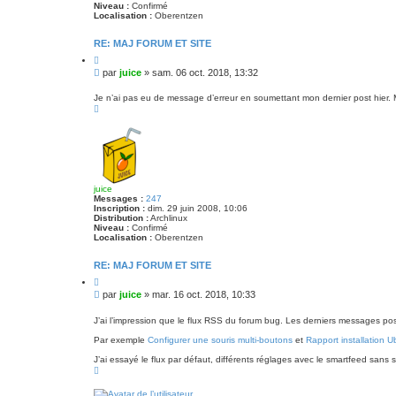
Niveau :
Confirmé
Localisation :
Oberentzen
RE: MAJ FORUM ET SITE
C
i
M
par
juice
»
sam. 06 oct. 2018, 13:32
t
e
e
s
r
Je n’ai pas eu de message d’erreur en soumettant mon dernier post hier. 
H
s
a
a
u
g
t
e
juice
Messages :
247
Inscription :
dim. 29 juin 2008, 10:06
Distribution :
Archlinux
Niveau :
Confirmé
Localisation :
Oberentzen
RE: MAJ FORUM ET SITE
C
i
M
par
juice
»
mar. 16 oct. 2018, 10:33
t
e
e
s
r
J’ai l’impression que le flux RSS du forum bug. Les derniers messages p
s
Par exemple
Configurer une souris multi-boutons
et
Rapport installation
a
g
J’ai essayé le flux par défaut, différents réglages avec le smartfeed san
e
H
a
u