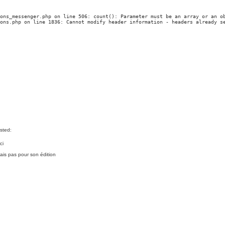
ons_messenger.php on line 506: count(): Parameter must be an array or an ob
ons.php on line 1836: Cannot modify header information - headers already s
ci
is pas pour son édition