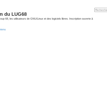
um du LUG68
up 68, les utilisateurs de GNU/Linux et des logiciels libres. Inscription ouverte à
ntenu