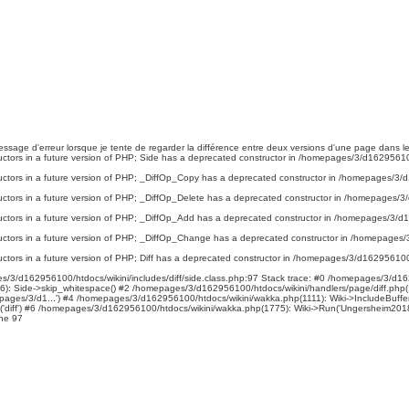
e message d'erreur lorsque je tente de regarder la différence entre deux versions d'une page dans le 
ctors in a future version of PHP; Side has a deprecated constructor in /homepages/3/d162956100/
uctors in a future version of PHP; _DiffOp_Copy has a deprecated constructor in /homepages/3/d16
ctors in a future version of PHP; _DiffOp_Delete has a deprecated constructor in /homepages/3/d
uctors in a future version of PHP; _DiffOp_Add has a deprecated constructor in /homepages/3/d162
uctors in a future version of PHP; _DiffOp_Change has a deprecated constructor in /homepages/3/
ctors in a future version of PHP; Diff has a deprecated constructor in /homepages/3/d162956100/ht
ges/3/d162956100/htdocs/wikini/includes/diff/side.class.php:97 Stack trace: #0 /homepages/3/d162
): Side->skip_whitespace() #2 /homepages/3/d162956100/htdocs/wikini/handlers/page/diff.php(128
s/3/d1...') #4 /homepages/3/d162956100/htdocs/wikini/wakka.php(1111): Wiki->IncludeBuffered('p
iff') #6 /homepages/3/d162956100/htdocs/wikini/wakka.php(1775): Wiki->Run('Ungersheim2018', '
ine 97