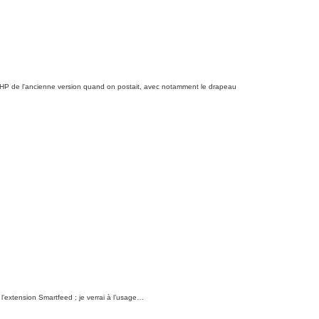
rs PHP de l'ancienne version quand on postait, avec notamment le drapeau
 l’extension Smartfeed ; je verrai à l’usage…