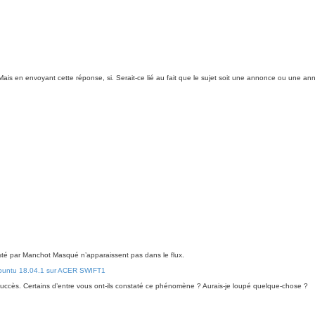
Mais en envoyant cette réponse, si. Serait-ce lié au fait que le sujet soit une annonce ou une a
osté par Manchot Masqué n’apparaissent pas dans le flux.
 Ubuntu 18.04.1 sur ACER SWIFT1
s succès. Certains d’entre vous ont-ils constaté ce phénomène ? Aurais-je loupé quelque-chose ?