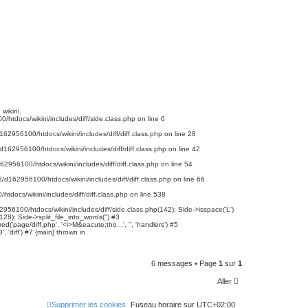
wikini.
htdocs/wikini/includes/diff/side.class.php on line 6
2956100/htdocs/wikini/includes/diff/diff.class.php on line 28
162956100/htdocs/wikini/includes/diff/diff.class.php on line 42
956100/htdocs/wikini/includes/diff/diff.class.php on line 54
d162956100/htdocs/wikini/includes/diff/diff.class.php on line 66
docs/wikini/includes/diff/diff.class.php on line 538
956100/htdocs/wikini/includes/diff/side.class.php(142): Side->isspace('L')
): Side->split_file_into_words('') #3
age/diff.php', '<i>M&eacute;tho...', '', 'handlers') #5
diff') #7 {main} thrown in
6 messages • Page
1
sur
1
Aller
Supprimer les cookies
Fuseau horaire sur
UTC+02:00