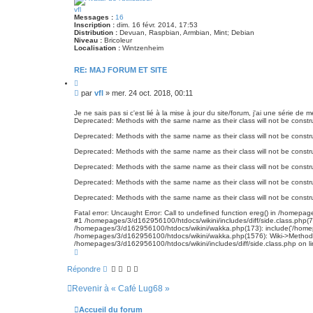
t
vfl
Messages :
16
Inscription :
dim. 16 févr. 2014, 17:53
Distribution :
Devuan, Raspbian, Armbian, Mint; Debian
Niveau :
Bricoleur
Localisation :
Wintzenheim
RE: MAJ FORUM ET SITE
C
i
M
par
vfl
»
mer. 24 oct. 2018, 00:11
t
e
e
s
r
Je ne sais pas si c'est lié à la mise à jour du site/forum, j'ai une série d
Deprecated: Methods with the same name as their class will not be constru
s
a
Deprecated: Methods with the same name as their class will not be constr
g
e
Deprecated: Methods with the same name as their class will not be constru
Deprecated: Methods with the same name as their class will not be constr
Deprecated: Methods with the same name as their class will not be constr
Deprecated: Methods with the same name as their class will not be constru
Fatal error: Uncaught Error: Call to undefined function ereg() in /homepa
#1 /homepages/3/d162956100/htdocs/wikini/includes/diff/side.class.php(76
/homepages/3/d162956100/htdocs/wikini/wakka.php(173): include('/homepage
/homepages/3/d162956100/htdocs/wikini/wakka.php(1576): Wiki->Method('d
/homepages/3/d162956100/htdocs/wikini/includes/diff/side.class.php on l
H
a
u
Répondre
t
Revenir à « Café Lug68 »
Accueil du forum