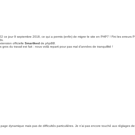
22 ce jour 9 septembre 2018, ce qui a permis (enfin) de migrer le site en PHP7 ! Fini les erreu
ds.
xtension officielle
Smartfeed
de
phpBB
.
 gros du travail est fait : nous voilà reparti pour pas mal d'années de tranquillité !
ue page dynamique mais pas de difficultés particulières. Je n’ai pas encore touché aux réglages de