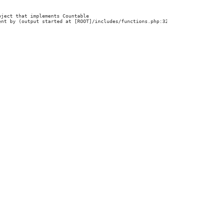
ject that implements Countable

ent by (output started at [ROOT]/includes/functions.php:3268)