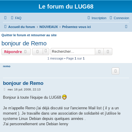
Le forum du LUG68
FAQ
Inscription
Connexion
R
Accueil du forum
NOUVEAUX
Présentez-vous ici
e
Quitter le forum et retourner au site
c
bonjour de Remo
h
Rechercher
Recherche 
Répondre
e
1 message • Page
1
sur
1
r
remo
c
h
bonjour de Remo
e
M
mer. 16 juil. 2008, 22:13
r
e
s
Bonjour à toute l'équipe du LUG68
s
a
g
Je m'appelle Remo j'ai déjà discuté sur l'ancienne Mail list ( il y a un
e
moment ). Je travaille dans une association de solidarité et j'utilise le
systeme Linux Debian depuis quelques années .
J'ai personnellement une Debian lenny