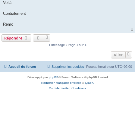
Voilà
Cordialement
Remo
Répondre
1 message • Page
1
sur
1
Aller
Accueil du forum
Supprimer les cookies
Fuseau horaire sur
UTC+02:00
Développé par
phpBB
® Forum Software © phpBB Limited
Traduction française officielle
©
Qiaeru
Confidentialité
|
Conditions