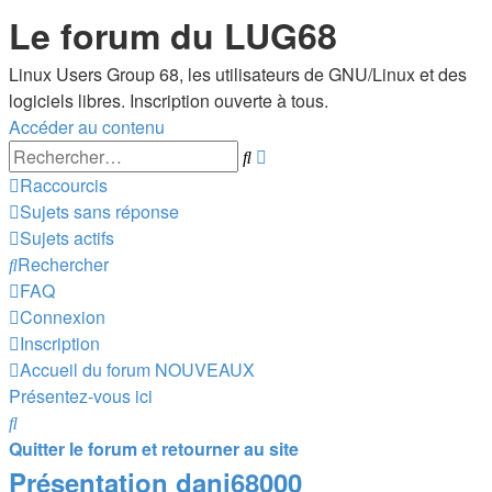
Le forum du LUG68
Linux Users Group 68, les utilisateurs de GNU/Linux et des
logiciels libres. Inscription ouverte à tous.
Accéder au contenu
Recherche
Rechercher
avancée
Raccourcis
Sujets sans réponse
Sujets actifs
Rechercher
FAQ
Connexion
Inscription
Accueil du forum
NOUVEAUX
Présentez-vous ici
Rechercher
Quitter le forum et retourner au site
Présentation dani68000