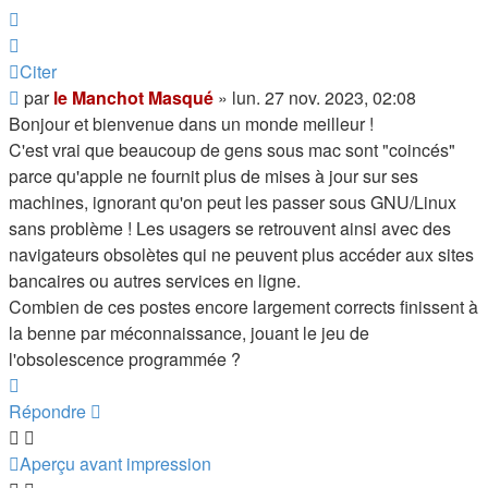
Citer
Citer
Message
par
le Manchot Masqué
»
lun. 27 nov. 2023, 02:08
Bonjour et bienvenue dans un monde meilleur !
C'est vrai que beaucoup de gens sous mac sont "coincés"
parce qu'apple ne fournit plus de mises à jour sur ses
machines, ignorant qu'on peut les passer sous GNU/Linux
sans problème ! Les usagers se retrouvent ainsi avec des
navigateurs obsolètes qui ne peuvent plus accéder aux sites
bancaires ou autres services en ligne.
Combien de ces postes encore largement corrects finissent à
la benne par méconnaissance, jouant le jeu de
l'obsolescence programmée ?
Haut
Répondre
Aperçu avant impression