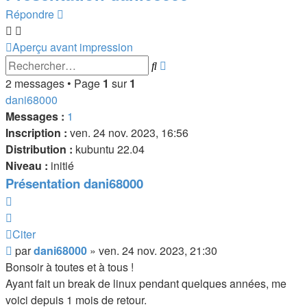
Répondre
Aperçu avant impression
Recherche
Rechercher
avancée
2 messages • Page
1
sur
1
dani68000
Messages :
1
Inscription :
ven. 24 nov. 2023, 16:56
Distribution :
kubuntu 22.04
Niveau :
initié
Présentation dani68000
Citer
Citer
Message
par
dani68000
»
ven. 24 nov. 2023, 21:30
Bonsoir à toutes et à tous !
Ayant fait un break de linux pendant quelques années, me
voici depuis 1 mois de retour.