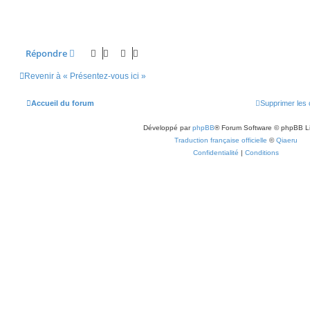
Répondre
Revenir à « Présentez-vous ici »
Accueil du forum
Supprimer les 
Développé par
phpBB
® Forum Software © phpBB L
Traduction française officielle
©
Qiaeru
Confidentialité
|
Conditions