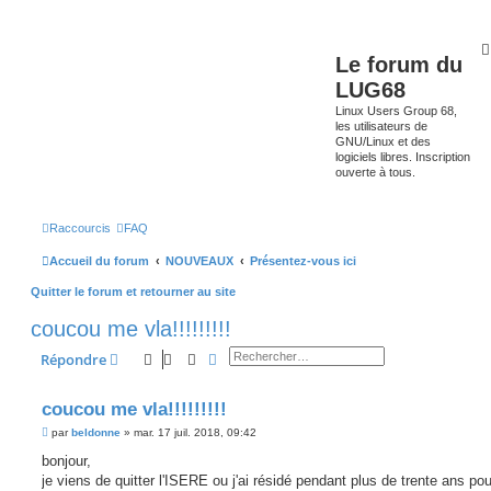
Le forum du
LUG68
Linux Users Group 68,
les utilisateurs de
GNU/Linux et des
logiciels libres. Inscription
ouverte à tous.
Raccourcis
FAQ
Accueil du forum
NOUVEAUX
Présentez-vous ici
Quitter le forum et retourner au site
coucou me vla!!!!!!!!!
Rechercher
Recherche avancée
Répondre
coucou me vla!!!!!!!!!
M
par
beldonne
»
mar. 17 juil. 2018, 09:42
e
s
bonjour,
s
je viens de quitter l'ISERE ou j'ai résidé pendant plus de trente ans pou
a