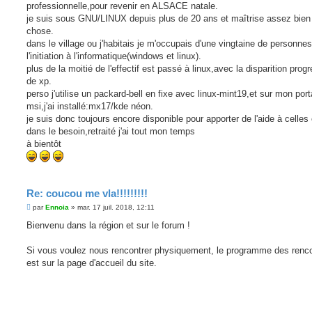
g
professionnelle,pour revenir en ALSACE natale.
e
je suis sous GNU/LINUX depuis plus de 20 ans et maîtrise assez bien 
chose.
dans le village ou j'habitais je m'occupais d'une vingtaine de personne
l'initiation à l'informatique(windows et linux).
plus de la moitié de l'effectif est passé à linux,avec la disparition prog
de xp.
perso j'utilise un packard-bell en fixe avec linux-mint19,et sur mon port
msi,j'ai installé:mx17/kde néon.
je suis donc toujours encore disponible pour apporter de l'aide à celles
dans le besoin,retraité j'ai tout mon temps
à bientôt
Re: coucou me vla!!!!!!!!!
M
par
Ennoia
»
mar. 17 juil. 2018, 12:11
e
s
Bienvenu dans la région et sur le forum !
s
a
g
Si vous voulez nous rencontrer physiquement, le programme des renc
e
est sur la page d'accueil du site.