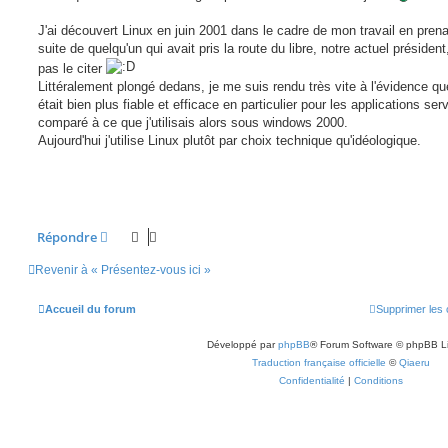
s
a
g
J'ai découvert Linux en juin 2001 dans le cadre de mon travail en prena
e
suite de quelqu'un qui avait pris la route du libre, notre actuel président
pas le citer
Littéralement plongé dedans, je me suis rendu très vite à l'évidence qu
était bien plus fiable et efficace en particulier pour les applications ser
comparé à ce que j'utilisais alors sous windows 2000.
Aujourd'hui j'utilise Linux plutôt par choix technique qu'idéologique.
Répondre
Revenir à « Présentez-vous ici »
Accueil du forum
Supprimer les 
Développé par
phpBB
® Forum Software © phpBB L
Traduction française officielle
©
Qiaeru
Confidentialité
|
Conditions