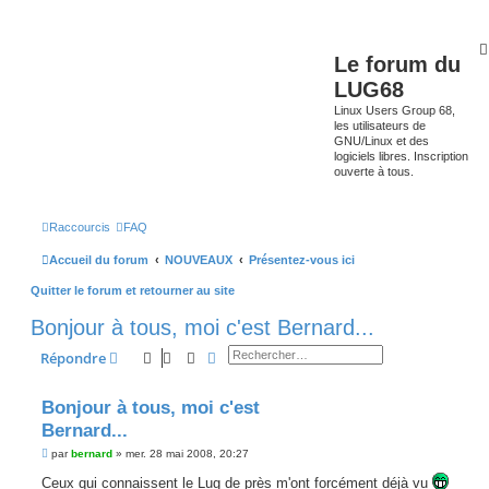
Le forum du
LUG68
Linux Users Group 68,
les utilisateurs de
GNU/Linux et des
logiciels libres. Inscription
ouverte à tous.
Raccourcis
FAQ
Accueil du forum
NOUVEAUX
Présentez-vous ici
Quitter le forum et retourner au site
Bonjour à tous, moi c'est Bernard...
Rechercher
Recherche avancée
Répondre
Bonjour à tous, moi c'est
Bernard...
M
par
bernard
»
mer. 28 mai 2008, 20:27
e
s
Ceux qui connaissent le Lug de près m'ont forcément déjà vu