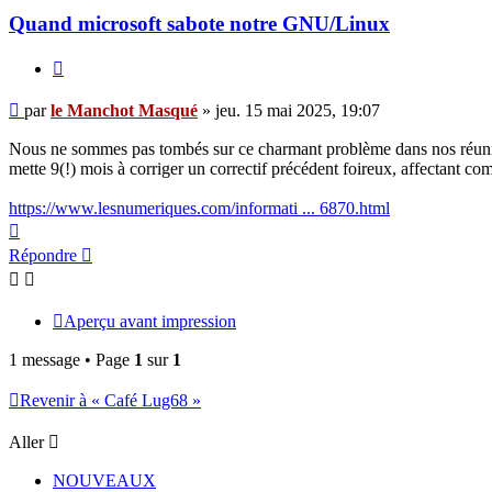
Quand microsoft sabote notre GNU/Linux
Citer
Message
par
le Manchot Masqué
»
jeu. 15 mai 2025, 19:07
Nous ne sommes pas tombés sur ce charmant problème dans nos réunio
mette 9(!) mois à corriger un correctif précédent foireux, affectant 
https://www.lesnumeriques.com/informati ... 6870.html
Haut
Répondre
Aperçu avant impression
1 message • Page
1
sur
1
Revenir à « Café Lug68 »
Aller
NOUVEAUX