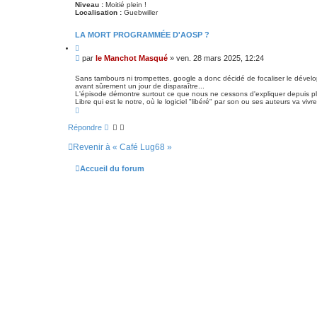
c
Niveau :
Moitié plein !
é
Localisation :
Guebwiller
e
LA MORT PROGRAMMÉE D'AOSP ?
C
i
M
par
le Manchot Masqué
»
ven. 28 mars 2025, 12:24
t
e
e
s
r
Sans tambours ni trompettes, google a donc décidé de focaliser le dével
avant sûrement un jour de disparaître...
s
L'épisode démontre surtout ce que nous ne cessons d'expliquer depuis plu
a
Libre qui est le notre, où le logiciel "libéré" par son ou ses auteurs va viv
g
H
e
a
u
Répondre
t
Revenir à « Café Lug68 »
Accueil du forum