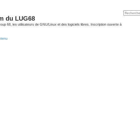
um du LUG68
up 68, les utilisateurs de GNU/Linux et des logiciels libres. Inscription ouverte à
ntenu