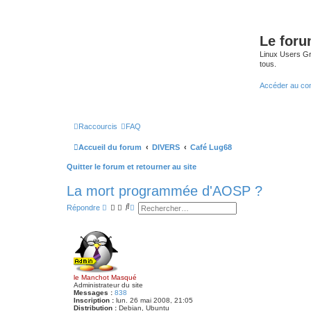
Le for
Linux Users Gro
tous.
Accéder au co
Raccourcis
FAQ
Accueil du forum
DIVERS
Café Lug68
Quitter le forum et retourner au site
La mort programmée d'AOSP ?
R
R
Répondre
e
e
c
c
h
h
e
e
r
r
c
c
h
h
e
e
le Manchot Masqué
r
a
Administrateur du site
v
Messages :
838
a
Inscription :
lun. 26 mai 2008, 21:05
n
Distribution :
Debian, Ubuntu