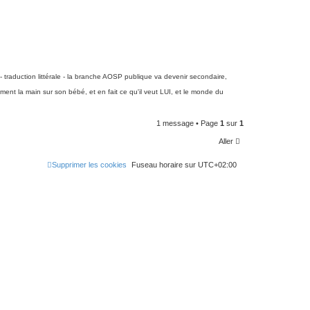
 - traduction littérale - la branche AOSP publique va devenir secondaire,
nt la main sur son bébé, et en fait ce qu'il veut LUI, et le monde du
1 message • Page
1
sur
1
Aller
Supprimer les cookies
Fuseau horaire sur
UTC+02:00