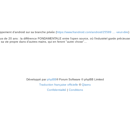
oppement d'android sur sa branche privée (
https://www.frandroid.com/android/25589 ... -veut-dire
)
s de 20 ans : la différence FONDAMENTALE entre l'open source, où l'industriel garde précieuseme
re sa vie propre dans d'autres mains, qui en feront "autre chose"...
Développé par
phpBB
® Forum Software © phpBB Limited
Traduction française officielle
©
Qiaeru
Confidentialité
|
Conditions