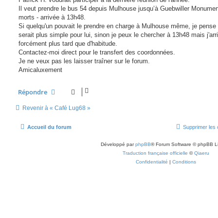
a
g
Il veut prendre le bus 54 depuis Mulhouse jusqu’à Guebwiller Monume
e
morts - arrivée à 13h48.
Si quelqu'un pouvait le prendre en charge à Mulhouse même, je pense
serait plus simple pour lui, sinon je peux le chercher à 13h48 mais j'arr
forcément plus tard que d'habitude.
Contactez-moi direct pour le transfert des coordonnées.
Je ne veux pas les laisser traîner sur le forum.
Amicaluxement
Répondre
Revenir à « Café Lug68 »
Accueil du forum
Supprimer les 
Développé par
phpBB
® Forum Software © phpBB L
Traduction française officielle
©
Qiaeru
Confidentialité
|
Conditions