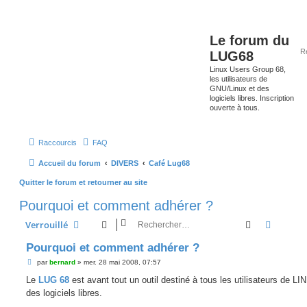
Le forum du
LUG68
Linux Users Group 68,
les utilisateurs de
GNU/Linux et des
logiciels libres. Inscription
ouverte à tous.
Raccourcis
FAQ
Accueil du forum
DIVERS
Café Lug68
Quitter le forum et retourner au site
Pourquoi et comment adhérer ?
Rechercher
Recherc
Verrouillé
Pourquoi et comment adhérer ?
M
par
bernard
»
mer. 28 mai 2008, 07:57
e
s
Le
LUG 68
est avant tout un outil destiné à tous les utilisateurs de LI
s
des logiciels libres.
a
g