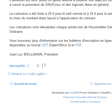
L'adhésion est donc plutôt un geste destiné à soutenir nos objectifs sta
à savoir la promotion de GNU/Linux et des logiciels libres en général.
La cotisation a été fixée à 25 € pour le tarif normal et à 15 € pour le tari
le choix du montant étant laissé à l'appréciation du cotisant.
Les cotisations sont réévaluées chaque année lors de l'Assemblée Gé
Ordinaire.
Vous trouverez plus d'information sur les bulletins d'inscription en ligne
disponibles au format
ODT
(OpenOffice 2) et
PDF
.
Jean Luc BIELLMANN, Président
Verrouillé
Revenir à « Café Lug68 »
Accueil du forum
Supprimer les 
Développé par
phpBB
® Forum Software © phpBB L
Traduction française officielle
©
Qiaeru
Confidentialité
|
Conditions