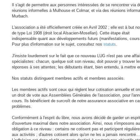
e
Il s'agit de permettre aux personnes intéressées de se rencontrer via 
réunions informelles à Mulhouse et Colmar, et via des réunions inform
Murbach.
L'association a été officiellement créée en Avril 2002 ; elle est à but non
de type Loi 1908 (droit local Alsacien-Mosellan). Cette étape était
indispensable quant aux développements futurs (manifestations, cours, 
Pour plus d'information sur le sujet, consultez nos
statuts
.
J'insiste lourdement sur le fait que ce nouveau LUG n'est pas une affai
spécialistes: chacun, quelque soit son niveau, doit pouvoir y trouver le
réponses à ses attentes; les débutants étant, bien entendu, à mettre e
Nos statuts distinguent membres actifs et membres associés.
Les membres actifs sont ceux qui règlent leur cotisation annuelle et o
un droit de vote aux Assemblées Générales de l'association, pour l'an
cours. Ils bénéficient de surcroît de notre assurance associative en ca
problèmes.
Conformément à l'esprit du libre, nous avons décidé de garder un espri
d'ouverture maximal dans notre association. Ainsi, nous n'imposons a
obligation à ce niveau : certains ne cotisent pas et participent régulièr
aux activités ; d'autres cotisent alors qu'on ne les a jamais rencontré...