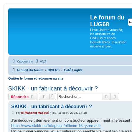
Le forum du
LUG68
Linux Users Group 68,
les utilisateurs de
GNU/Linux et des
logiciels libres. Inscription
ouverte à tous.
Raccourcis
FAQ
Accueil du forum
DIVERS
Café Lug68
Quitter le forum et retourner au site
SKIKK - un fabricant à découvrir ?
Rechercher
Recherc
Répondre
SKIKK - un fabricant à découvrir ?
M
par
le Manchot Masqué
»
jeu. 11 sept. 2025, 14:15
e
s
J'ai découvert dernièrement un constructeur apparemment intéressant 
s
https://www.skikk.eu/fr/laptops/alfheim-16-ryzen-ai-9
a
g
On peut virer windows, et la configuration semble vraiment tenir la rout