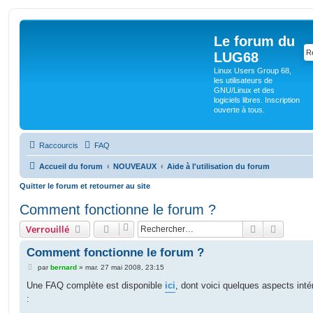
Le forum du
LUG68
Linux Users Group 68,
les utilisateurs de
GNU/Linux et des
logiciels libres. Inscription
ouverte à tous.
Raccourcis
FAQ
Accueil du forum
NOUVEAUX
Aide à l'utilisation du forum
Quitter le forum et retourner au site
Comment fonctionne le forum ?
Rechercher
Recherc
Verrouillé
Comment fonctionne le forum ?
M
par
bernard
»
mar. 27 mai 2008, 23:15
e
s
Une FAQ complète est disponible
ici
, dont voici quelques aspects int
s
:
a
g