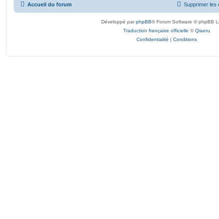
Accueil du forum
Supprimer les 
Développé par
phpBB
® Forum Software © phpBB L
Traduction française officielle
©
Qiaeru
Confidentialité
|
Conditions