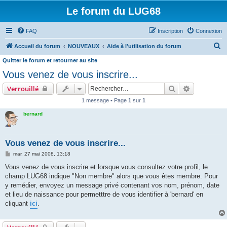
Le forum du LUG68
FAQ
Inscription
Connexion
R
Accueil du forum
NOUVEAUX
Aide à l'utilisation du forum
e
Quitter le forum et retourner au site
c
Vous venez de vous inscrire...
h
Rechercher
Recherche 
Verrouillé
e
1 message • Page
1
sur
1
r
bernard
c
h
Vous venez de vous inscrire...
e
M
mar. 27 mai 2008, 13:18
r
e
s
Vous venez de vous inscrire et lorsque vous consultez votre profil, le
s
champ LUG68 indique "Non membre" alors que vous êtes membre. Pour
a
g
y remédier, envoyez un message privé contenant vos nom, prénom, date
e
et lieu de naissance pour permetttre de vous identifier à 'bernard' en
cliquant
ici
.