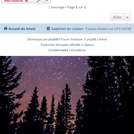
Verrouillé
1 message • Page
1
sur
1
Aller
Accueil du forum
Supprimer les cookies
Fuseau horaire sur
UTC+02:00
Développé par
phpBB
® Forum Software © phpBB Limited
Traduction française officielle
©
Qiaeru
Confidentialité
|
Conditions