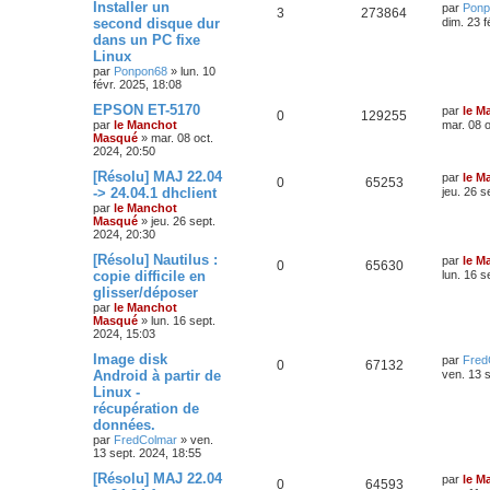
Installer un
par
Ponp
3
273864
second disque dur
dim. 23 f
dans un PC fixe
Linux
par
Ponpon68
»
lun. 10
févr. 2025, 18:08
EPSON ET-5170
par
le M
0
129255
par
le Manchot
mar. 08 o
Masqué
»
mar. 08 oct.
2024, 20:50
[Résolu] MAJ 22.04
par
le M
0
65253
-> 24.04.1 dhclient
jeu. 26 s
par
le Manchot
Masqué
»
jeu. 26 sept.
2024, 20:30
[Résolu] Nautilus :
par
le M
0
65630
copie difficile en
lun. 16 s
glisser/déposer
par
le Manchot
Masqué
»
lun. 16 sept.
2024, 15:03
Image disk
par
Fred
0
67132
Android à partir de
ven. 13 
Linux -
récupération de
données.
par
FredColmar
»
ven.
13 sept. 2024, 18:55
[Résolu] MAJ 22.04
par
le M
0
64593