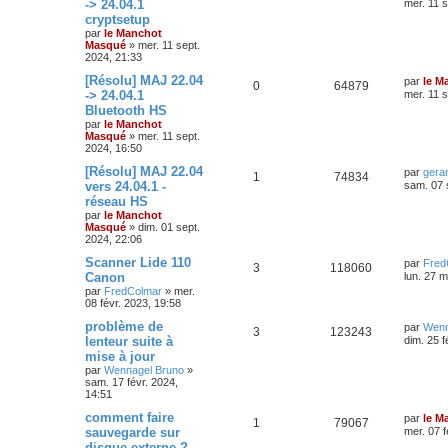
-> 24.04.1
mer. 11 s
cryptsetup
par
le Manchot
Masqué
»
mer. 11 sept.
2024, 21:33
[Résolu] MAJ 22.04
par
le M
0
64879
-> 24.04.1
mer. 11 s
Bluetooth HS
par
le Manchot
Masqué
»
mer. 11 sept.
2024, 16:50
[Résolu] MAJ 22.04
par
gera
1
74834
vers 24.04.1 -
sam. 07 
réseau HS
par
le Manchot
Masqué
»
dim. 01 sept.
2024, 22:06
Scanner Lide 110
par
Fred
3
118060
Canon
lun. 27 m
par
FredColmar
»
mer.
08 févr. 2023, 19:58
problème de
par
Wenn
3
123243
lenteur suite à
dim. 25 f
mise à jour
par
Wennagel Bruno
»
sam. 17 févr. 2024,
14:51
comment faire
par
le M
1
79067
sauvegarde sur
mer. 07 f
disque externe ?