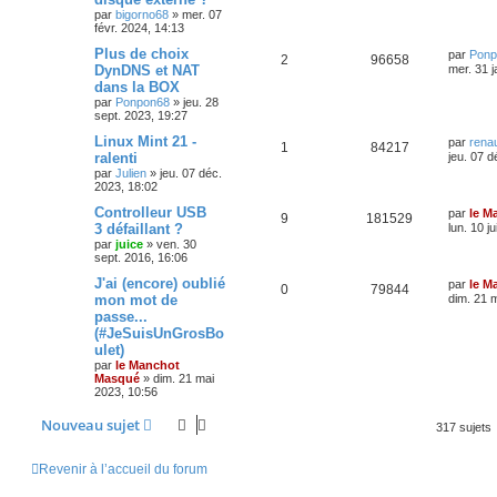
par
bigorno68
»
mer. 07
févr. 2024, 14:13
Plus de choix
par
Ponp
2
96658
DynDNS et NAT
mer. 31 j
dans la BOX
par
Ponpon68
»
jeu. 28
sept. 2023, 19:27
Linux Mint 21 -
par
rena
1
84217
ralenti
jeu. 07 d
par
Julien
»
jeu. 07 déc.
2023, 18:02
Controlleur USB
par
le M
9
181529
3 défaillant ?
lun. 10 ju
par
juice
»
ven. 30
sept. 2016, 16:06
J'ai (encore) oublié
par
le M
0
79844
mon mot de
dim. 21 
passe...
(#JeSuisUnGrosBo
ulet)
par
le Manchot
Masqué
»
dim. 21 mai
2023, 10:56
Nouveau sujet
317 sujets
Revenir à l’accueil du forum