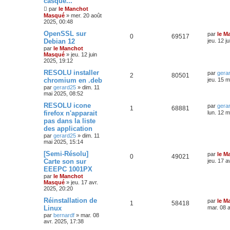
casque...
par
le Manchot
Masqué
»
mer. 20 août
2025, 00:48
OpenSSL sur
par
le M
0
69517
Debian 12
jeu. 12 j
par
le Manchot
Masqué
»
jeu. 12 juin
2025, 19:12
RESOLU installer
par
gera
2
80501
chromium en .deb
jeu. 15 m
par
gerard25
»
dim. 11
mai 2025, 08:52
RESOLU icone
par
gera
1
68881
firefox n'apparait
lun. 12 m
pas dans la liste
des application
par
gerard25
»
dim. 11
mai 2025, 15:14
[Semi-Résolu]
par
le M
0
49021
Carte son sur
jeu. 17 a
EEEPC 1001PX
par
le Manchot
Masqué
»
jeu. 17 avr.
2025, 20:20
Réinstallation de
par
le M
1
58418
Linux
mar. 08 a
par
bernardf
»
mar. 08
avr. 2025, 17:38