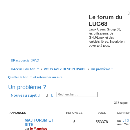
Le forum du
LUG68
Linux Users Group 68,
les utilisateurs de
GNU/Linux et des
logiciels libres. Inscription
ouverte à tous.
Raccourcis
FAQ
Accueil du forum
VOUS AVEZ BESOIN D'AIDE
Un problème ?
Quitter le forum et retourner au site
Un problème ?
Rechercher
Recherche avancée
Nouveau sujet
317 sujets
ANNONCES
RÉPONSES
VUES
DERNIE
MAJ FORUM ET
par
vfl
5
553378
SITE
mer. 24 o
par
le Manchot