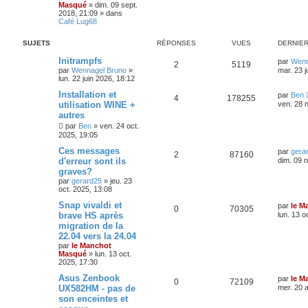
Masqué
»
dim. 09 sept.
2018, 21:09
» dans
Café Lug68
SUJETS
RÉPONSES
VUES
DERNIE
Initrampfs
par
Wenn
2
5119
par
Wennagel Bruno
»
mar. 23 j
lun. 22 juin 2026, 18:12
Installation et
par
Ben
4
178255
utilisation WINE +
ven. 28 
autres
par
Ben
»
ven. 24 oct.
2025, 19:05
Ces messages
par
gera
2
87160
d'erreur sont ils
dim. 09 
graves?
par
gerard25
»
jeu. 23
oct. 2025, 13:08
Snap vivaldi et
par
le M
0
70305
brave HS après
lun. 13 o
migration de la
22.04 vers la 24.04
par
le Manchot
Masqué
»
lun. 13 oct.
2025, 17:30
Asus Zenbook
par
le M
0
72109
UX582HM - pas de
mer. 20 
son enceintes et