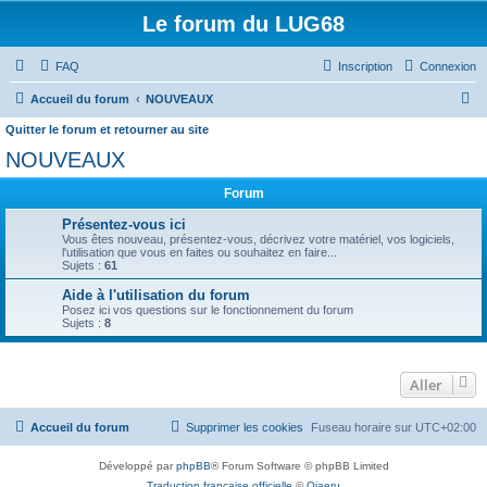
Le forum du LUG68
FAQ
Inscription
Connexion
R
Accueil du forum
NOUVEAUX
e
Quitter le forum et retourner au site
c
NOUVEAUX
h
Forum
e
Présentez-vous ici
r
Vous êtes nouveau, présentez-vous, décrivez votre matériel, vos logiciels,
l'utilisation que vous en faites ou souhaitez en faire...
c
Sujets :
61
h
Aide à l'utilisation du forum
e
Posez ici vos questions sur le fonctionnement du forum
Sujets :
8
r
Aller
Accueil du forum
Supprimer les cookies
Fuseau horaire sur
UTC+02:00
Développé par
phpBB
® Forum Software © phpBB Limited
Traduction française officielle
©
Qiaeru