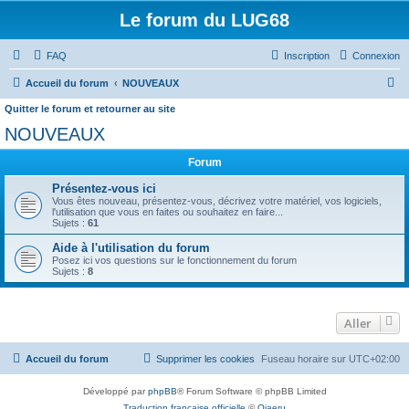
Le forum du LUG68
FAQ
Inscription
Connexion
R
Accueil du forum
NOUVEAUX
e
Quitter le forum et retourner au site
c
NOUVEAUX
h
Forum
e
Présentez-vous ici
r
Vous êtes nouveau, présentez-vous, décrivez votre matériel, vos logiciels,
l'utilisation que vous en faites ou souhaitez en faire...
c
Sujets :
61
h
Aide à l'utilisation du forum
e
Posez ici vos questions sur le fonctionnement du forum
Sujets :
8
r
Aller
Accueil du forum
Supprimer les cookies
Fuseau horaire sur
UTC+02:00
Développé par
phpBB
® Forum Software © phpBB Limited
Traduction française officielle
©
Qiaeru