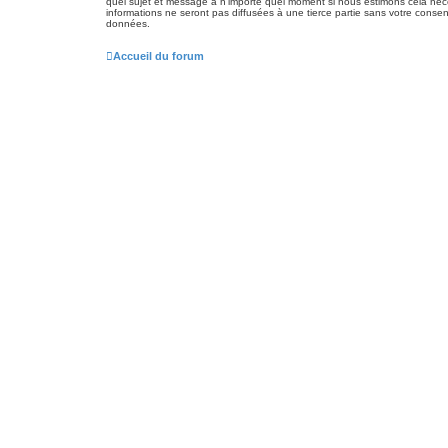
quel sujet et message à n’importe quel moment si nous estimons cela néce
informations ne seront pas diffusées à une tierce partie sans votre con
données.
Accueil du forum