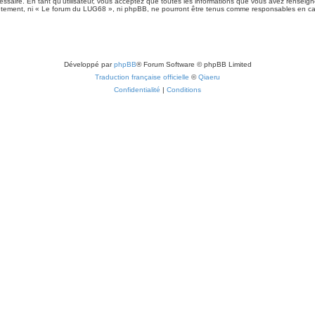
ssaire. En tant qu’utilisateur, vous acceptez que toutes les informations que vous avez rensei
sentement, ni « Le forum du LUG68 », ni phpBB, ne pourront être tenus comme responsables en cas
Développé par
phpBB
® Forum Software © phpBB Limited
Traduction française officielle
©
Qiaeru
Confidentialité
|
Conditions