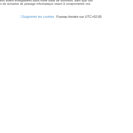
gnées soient enregistrées dans notre base de données. Bien que ces
 de tentative de piratage informatique visant à compromettre vos
Supprimer les cookies
Fuseau horaire sur
UTC+02:00