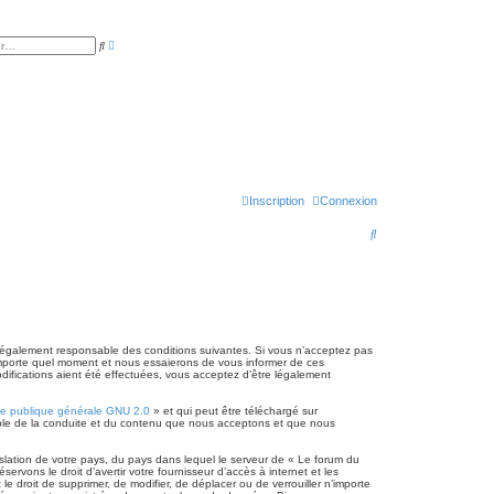
R
R
e
e
c
c
h
h
e
e
r
r
c
c
h
h
e
e
a
r
v
a
n
c
Inscription
Connexion
é
e
R
e
c
h
e
légalement responsable des conditions suivantes. Si vous n’acceptez pas
’importe quel moment et nous essaierons de vous informer de ces
r
difications aient été effectuées, vous acceptez d’être légalement
c
ce publique générale GNU 2.0
» et qui peut être téléchargé sur
h
sable de la conduite et du contenu que nous acceptons et que nous
e
slation de votre pays, du pays dans lequel le serveur de « Le forum du
r
vons le droit d’avertir votre fournisseur d’accès à internet et les
le droit de supprimer, de modifier, de déplacer ou de verrouiller n’importe