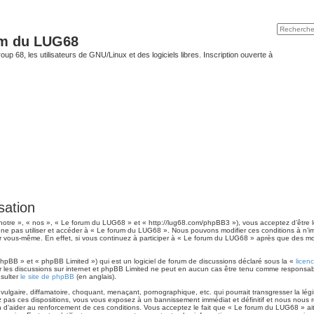
um du LUG68
up 68, les utilisateurs de GNU/Linux et des logiciels libres. Inscription ouverte à
sation
otre », « nos », « Le forum du LUG68 » et « http://lug68.com/phpBB3 »), vous acceptez d’être 
ez ne pas utiliser et accéder à « Le forum du LUG68 ». Nous pouvons modifier ces conditions à n
ar vous-même. En effet, si vous continuez à participer à « Le forum du LUG68 » après que des mo
hpBB » et « phpBB Limited ») qui est un logiciel de forum de discussions déclaré sous la «
licen
iter les discussions sur internet et phpBB Limited ne peut en aucun cas être tenu comme respon
nsulter
le site de phpBB
(en anglais).
lgaire, diffamatoire, choquant, menaçant, pornographique, etc. qui pourrait transgresser la légi
pas ces dispositions, vous vous exposez à un bannissement immédiat et définitif et nous nous réser
in d’aider au renforcement de ces conditions. Vous acceptez le fait que « Le forum du LUG68 » ait 