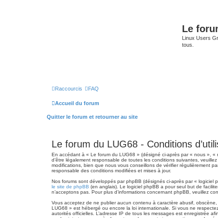
Le for
Linux Users Gro
tous.
Raccourcis
FAQ
Accueil du forum
Quitter le forum et retourner au site
Le forum du LUG68 - Conditions d’utili
En accédant à « Le forum du LUG68 » (désigné ci-après par « nous », « n
d’être légalement responsable de toutes les conditions suivantes, veuill
modifications, bien que nous vous conseillons de vérifier régulièrement p
responsable des conditions modifiées et mises à jour.
Nos forums sont développés par phpBB (désignés ci-après par « logiciel p
le site de phpBB
(en anglais). Le logiciel phpBB a pour seul but de facil
n’acceptons pas. Pour plus d’informations concernant phpBB, veuillez co
Vous acceptez de ne publier aucun contenu à caractère abusif, obscène, vu
LUG68 » est hébergé ou encore la loi internationale. Si vous ne respectez 
autorités officielles. L’adresse IP de tous les messages est enregistrée af