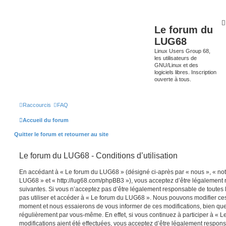
Le forum du
LUG68
Linux Users Group 68,
les utilisateurs de
GNU/Linux et des
logiciels libres. Inscription
ouverte à tous.
Raccourcis
FAQ
Accueil du forum
Quitter le forum et retourner au site
Le forum du LUG68 - Conditions d’utilisation
En accédant à « Le forum du LUG68 » (désigné ci-après par « nous », « notr
LUG68 » et « http://lug68.com/phpBB3 »), vous acceptez d’être légalement
suivantes. Si vous n’acceptez pas d’être légalement responsable de toutes l
pas utiliser et accéder à « Le forum du LUG68 ». Nous pouvons modifier ces
moment et nous essaierons de vous informer de ces modifications, bien que
régulièrement par vous-même. En effet, si vous continuez à participer à «
modifications aient été effectuées, vous acceptez d’être légalement respon