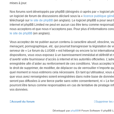
mises à jour.
Nos forums sont développés par phpBB (désignés ci-après par « logiciel ph
un logiciel de forum de discussions déclaré sous la «
licence publique gén
téléchargé sur
le site de phpBB
(en anglais). Le logiciel phpBB a pour seul b
internet et phpBB Limited ne peut en aucun cas être tenu comme responsab
nous acceptons et que nous n’acceptons pas. Pour plus d’informations conc
le site de phpBB
(en anglais).
Vous acceptez de ne publier aucun contenu à caractère abusif, obscène, vul
menaçant, pornographique, etc. qui pourrait transgresser la législation de v
serveur de « Le forum du LUG68 » est hébergé ou encore la loi internationa
dispositions, vous vous exposez à un bannissement immédiat et définitif et 
d’avertir votre fournisseur d’accès à internet et les autorités officielles. L’
enregistrée afin d’aider au renforcement de ces conditions. Vous acceptez l
le droit de supprimer, de modifier, de déplacer ou de verrouiller n’importe q
quel moment si nous estimons cela nécessaire. En tant qu’utilisateur, vous 
que vous avez renseignées soient enregistrées dans notre base de données
seront pas diffusées à une tierce partie sans votre consentement, ni « Le 
pourront être tenus comme responsables en cas de tentative de piratage in
vos données.
Accueil du forum
Supprimer les 
Développé par
phpBB
® Forum Software © phpBB L