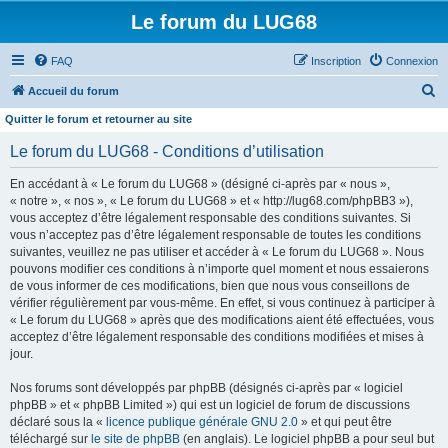
Le forum du LUG68
FAQ
Inscription
Connexion
R
Accueil du forum
e
Quitter le forum et retourner au site
c
Le forum du LUG68 - Conditions d’utilisation
h
En accédant à « Le forum du LUG68 » (désigné ci-après par « nous »,
e
« notre », « nos », « Le forum du LUG68 » et « http://lug68.com/phpBB3 »),
r
vous acceptez d’être légalement responsable des conditions suivantes. Si
vous n’acceptez pas d’être légalement responsable de toutes les conditions
c
suivantes, veuillez ne pas utiliser et accéder à « Le forum du LUG68 ». Nous
h
pouvons modifier ces conditions à n’importe quel moment et nous essaierons
e
de vous informer de ces modifications, bien que nous vous conseillons de
vérifier régulièrement par vous-même. En effet, si vous continuez à participer à
r
« Le forum du LUG68 » après que des modifications aient été effectuées, vous
acceptez d’être légalement responsable des conditions modifiées et mises à
jour.
Nos forums sont développés par phpBB (désignés ci-après par « logiciel
phpBB » et « phpBB Limited ») qui est un logiciel de forum de discussions
déclaré sous la «
licence publique générale GNU 2.0
» et qui peut être
téléchargé sur
le site de phpBB
(en anglais). Le logiciel phpBB a pour seul but