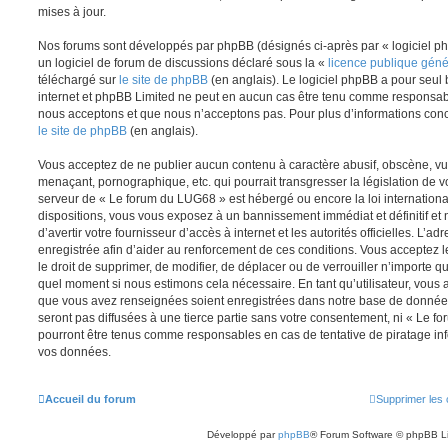
mises à jour.
Nos forums sont développés par phpBB (désignés ci-après par « logiciel ph
un logiciel de forum de discussions déclaré sous la «
licence publique gén
téléchargé sur
le site de phpBB
(en anglais). Le logiciel phpBB a pour seul b
internet et phpBB Limited ne peut en aucun cas être tenu comme responsab
nous acceptons et que nous n’acceptons pas. Pour plus d’informations conc
le site de phpBB
(en anglais).
Vous acceptez de ne publier aucun contenu à caractère abusif, obscène, vul
menaçant, pornographique, etc. qui pourrait transgresser la législation de v
serveur de « Le forum du LUG68 » est hébergé ou encore la loi internationa
dispositions, vous vous exposez à un bannissement immédiat et définitif et 
d’avertir votre fournisseur d’accès à internet et les autorités officielles. L’
enregistrée afin d’aider au renforcement de ces conditions. Vous acceptez l
le droit de supprimer, de modifier, de déplacer ou de verrouiller n’importe q
quel moment si nous estimons cela nécessaire. En tant qu’utilisateur, vous 
que vous avez renseignées soient enregistrées dans notre base de données
seront pas diffusées à une tierce partie sans votre consentement, ni « Le 
pourront être tenus comme responsables en cas de tentative de piratage in
vos données.
Accueil du forum
Supprimer les 
Développé par
phpBB
® Forum Software © phpBB L