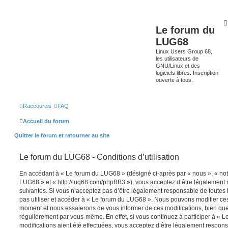
Le forum du
LUG68
Linux Users Group 68,
les utilisateurs de
GNU/Linux et des
logiciels libres. Inscription
ouverte à tous.
Raccourcis
FAQ
Accueil du forum
Quitter le forum et retourner au site
Le forum du LUG68 - Conditions d’utilisation
En accédant à « Le forum du LUG68 » (désigné ci-après par « nous », « notr
LUG68 » et « http://lug68.com/phpBB3 »), vous acceptez d’être légalement
suivantes. Si vous n’acceptez pas d’être légalement responsable de toutes l
pas utiliser et accéder à « Le forum du LUG68 ». Nous pouvons modifier ces
moment et nous essaierons de vous informer de ces modifications, bien que
régulièrement par vous-même. En effet, si vous continuez à participer à «
modifications aient été effectuées, vous acceptez d’être légalement respon