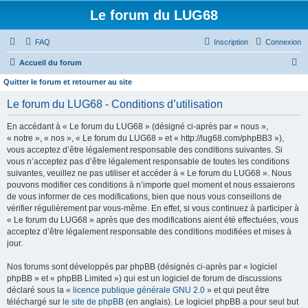
Le forum du LUG68
FAQ
Inscription
Connexion
R
Accueil du forum
e
Quitter le forum et retourner au site
c
Le forum du LUG68 - Conditions d’utilisation
h
En accédant à « Le forum du LUG68 » (désigné ci-après par « nous »,
e
« notre », « nos », « Le forum du LUG68 » et « http://lug68.com/phpBB3 »),
r
vous acceptez d’être légalement responsable des conditions suivantes. Si
vous n’acceptez pas d’être légalement responsable de toutes les conditions
c
suivantes, veuillez ne pas utiliser et accéder à « Le forum du LUG68 ». Nous
h
pouvons modifier ces conditions à n’importe quel moment et nous essaierons
e
de vous informer de ces modifications, bien que nous vous conseillons de
vérifier régulièrement par vous-même. En effet, si vous continuez à participer à
r
« Le forum du LUG68 » après que des modifications aient été effectuées, vous
acceptez d’être légalement responsable des conditions modifiées et mises à
jour.
Nos forums sont développés par phpBB (désignés ci-après par « logiciel
phpBB » et « phpBB Limited ») qui est un logiciel de forum de discussions
déclaré sous la «
licence publique générale GNU 2.0
» et qui peut être
téléchargé sur
le site de phpBB
(en anglais). Le logiciel phpBB a pour seul but