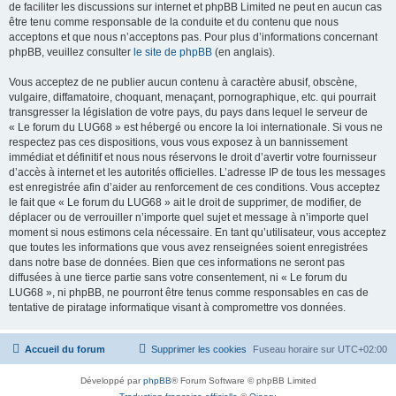
de faciliter les discussions sur internet et phpBB Limited ne peut en aucun cas
être tenu comme responsable de la conduite et du contenu que nous
acceptons et que nous n’acceptons pas. Pour plus d’informations concernant
phpBB, veuillez consulter
le site de phpBB
(en anglais).
Vous acceptez de ne publier aucun contenu à caractère abusif, obscène,
vulgaire, diffamatoire, choquant, menaçant, pornographique, etc. qui pourrait
transgresser la législation de votre pays, du pays dans lequel le serveur de
« Le forum du LUG68 » est hébergé ou encore la loi internationale. Si vous ne
respectez pas ces dispositions, vous vous exposez à un bannissement
immédiat et définitif et nous nous réservons le droit d’avertir votre fournisseur
d’accès à internet et les autorités officielles. L’adresse IP de tous les messages
est enregistrée afin d’aider au renforcement de ces conditions. Vous acceptez
le fait que « Le forum du LUG68 » ait le droit de supprimer, de modifier, de
déplacer ou de verrouiller n’importe quel sujet et message à n’importe quel
moment si nous estimons cela nécessaire. En tant qu’utilisateur, vous acceptez
que toutes les informations que vous avez renseignées soient enregistrées
dans notre base de données. Bien que ces informations ne seront pas
diffusées à une tierce partie sans votre consentement, ni « Le forum du
LUG68 », ni phpBB, ne pourront être tenus comme responsables en cas de
tentative de piratage informatique visant à compromettre vos données.
Accueil du forum
Supprimer les cookies
Fuseau horaire sur
UTC+02:00
Développé par
phpBB
® Forum Software © phpBB Limited