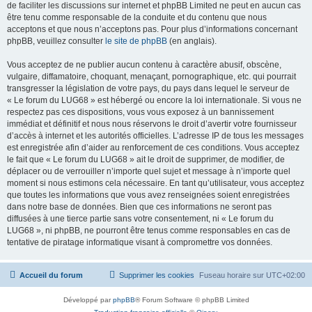
de faciliter les discussions sur internet et phpBB Limited ne peut en aucun cas
être tenu comme responsable de la conduite et du contenu que nous
acceptons et que nous n’acceptons pas. Pour plus d’informations concernant
phpBB, veuillez consulter
le site de phpBB
(en anglais).
Vous acceptez de ne publier aucun contenu à caractère abusif, obscène,
vulgaire, diffamatoire, choquant, menaçant, pornographique, etc. qui pourrait
transgresser la législation de votre pays, du pays dans lequel le serveur de
« Le forum du LUG68 » est hébergé ou encore la loi internationale. Si vous ne
respectez pas ces dispositions, vous vous exposez à un bannissement
immédiat et définitif et nous nous réservons le droit d’avertir votre fournisseur
d’accès à internet et les autorités officielles. L’adresse IP de tous les messages
est enregistrée afin d’aider au renforcement de ces conditions. Vous acceptez
le fait que « Le forum du LUG68 » ait le droit de supprimer, de modifier, de
déplacer ou de verrouiller n’importe quel sujet et message à n’importe quel
moment si nous estimons cela nécessaire. En tant qu’utilisateur, vous acceptez
que toutes les informations que vous avez renseignées soient enregistrées
dans notre base de données. Bien que ces informations ne seront pas
diffusées à une tierce partie sans votre consentement, ni « Le forum du
LUG68 », ni phpBB, ne pourront être tenus comme responsables en cas de
tentative de piratage informatique visant à compromettre vos données.
Accueil du forum
Supprimer les cookies
Fuseau horaire sur
UTC+02:00
Développé par
phpBB
® Forum Software © phpBB Limited