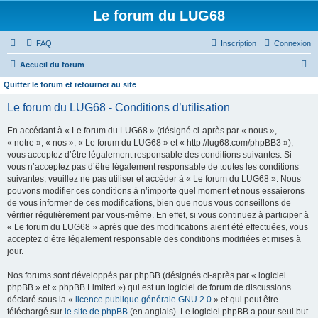
Le forum du LUG68
FAQ
Inscription
Connexion
R
Accueil du forum
e
Quitter le forum et retourner au site
c
Le forum du LUG68 - Conditions d’utilisation
h
En accédant à « Le forum du LUG68 » (désigné ci-après par « nous »,
e
« notre », « nos », « Le forum du LUG68 » et « http://lug68.com/phpBB3 »),
r
vous acceptez d’être légalement responsable des conditions suivantes. Si
vous n’acceptez pas d’être légalement responsable de toutes les conditions
c
suivantes, veuillez ne pas utiliser et accéder à « Le forum du LUG68 ». Nous
h
pouvons modifier ces conditions à n’importe quel moment et nous essaierons
e
de vous informer de ces modifications, bien que nous vous conseillons de
vérifier régulièrement par vous-même. En effet, si vous continuez à participer à
r
« Le forum du LUG68 » après que des modifications aient été effectuées, vous
acceptez d’être légalement responsable des conditions modifiées et mises à
jour.
Nos forums sont développés par phpBB (désignés ci-après par « logiciel
phpBB » et « phpBB Limited ») qui est un logiciel de forum de discussions
déclaré sous la «
licence publique générale GNU 2.0
» et qui peut être
téléchargé sur
le site de phpBB
(en anglais). Le logiciel phpBB a pour seul but