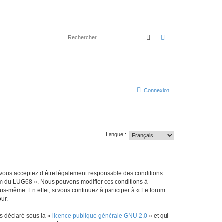
Rechercher
Recherche avancé
Connexion
Langue :
 vous acceptez d’être légalement responsable des conditions
orum du LUG68 ». Nous pouvons modifier ces conditions à
s-même. En effet, si vous continuez à participer à « Le forum
ur.
ns déclaré sous la «
licence publique générale GNU 2.0
» et qui