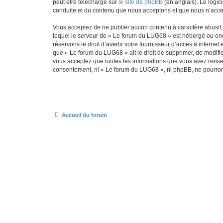
peut être téléchargé sur
le site de phpBB
(en anglais). Le logic
conduite et du contenu que nous acceptons et que nous n’acce
Vous acceptez de ne publier aucun contenu à caractère abusif, 
lequel le serveur de « Le forum du LUG68 » est hébergé ou enco
réservons le droit d’avertir votre fournisseur d’accès à internet
que « Le forum du LUG68 » ait le droit de supprimer, de modifie
vous acceptez que toutes les informations que vous avez rense
consentement, ni « Le forum du LUG68 », ni phpBB, ne pourron
Accueil du forum