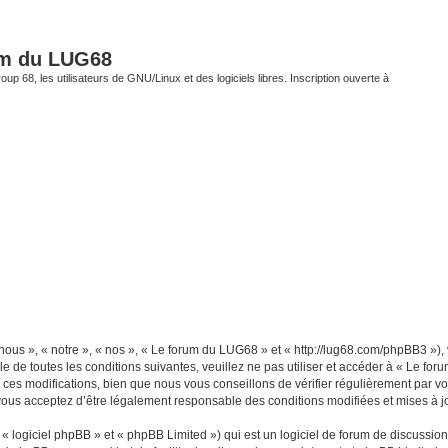
um du LUG68
up 68, les utilisateurs de GNU/Linux et des logiciels libres. Inscription ouverte à
ous », « notre », « nos », « Le forum du LUG68 » et « http://lug68.com/phpBB3 »),
e de toutes les conditions suivantes, veuillez ne pas utiliser et accéder à « Le f
es modifications, bien que nous vous conseillons de vérifier régulièrement par vou
vous acceptez d’être légalement responsable des conditions modifiées et mises à jo
 logiciel phpBB » et « phpBB Limited ») qui est un logiciel de forum de discussio