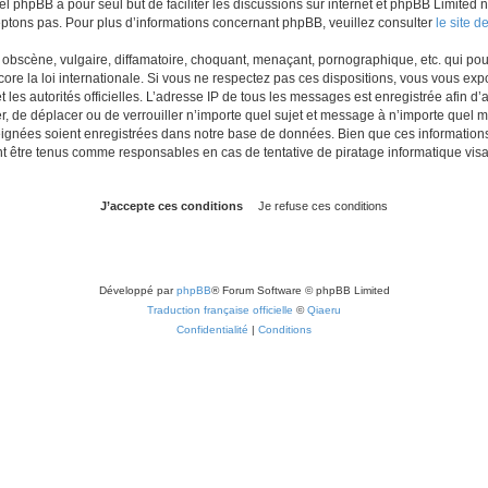
iel phpBB a pour seul but de faciliter les discussions sur internet et phpBB Limit
ptons pas. Pour plus d’informations concernant phpBB, veuillez consulter
le site 
obscène, vulgaire, diffamatoire, choquant, menaçant, pornographique, etc. qui pourr
re la loi internationale. Si vous ne respectez pas ces dispositions, vous vous exp
 et les autorités officielles. L’adresse IP de tous les messages est enregistrée afin 
r, de déplacer ou de verrouiller n’importe quel sujet et message à n’importe quel m
ignées soient enregistrées dans notre base de données. Bien que ces informations n
t être tenus comme responsables en cas de tentative de piratage informatique vi
Développé par
phpBB
® Forum Software © phpBB Limited
Traduction française officielle
©
Qiaeru
Confidentialité
|
Conditions