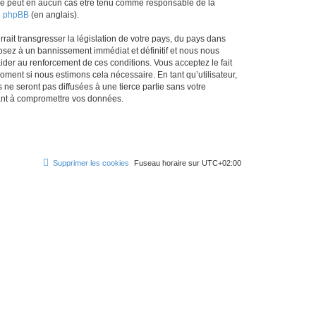
ed ne peut en aucun cas être tenu comme responsable de la
de phpBB
(en anglais).
ait transgresser la législation de votre pays, du pays dans
osez à un bannissement immédiat et définitif et nous nous
d’aider au renforcement de ces conditions. Vous acceptez le fait
oment si nous estimons cela nécessaire. En tant qu’utilisateur,
e seront pas diffusées à une tierce partie sans votre
sant à compromettre vos données.
Supprimer les cookies
Fuseau horaire sur
UTC+02:00