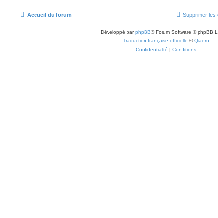
Accueil du forum
Supprimer les 
Développé par
phpBB
® Forum Software © phpBB L
Traduction française officielle
©
Qiaeru
Confidentialité
|
Conditions