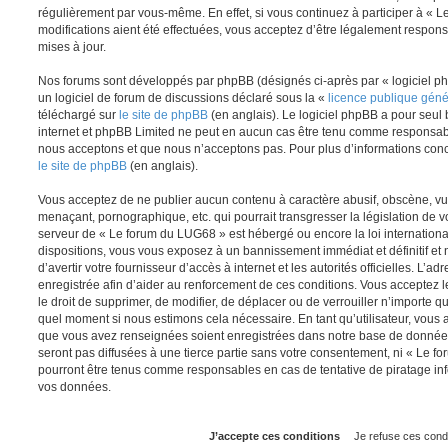
régulièrement par vous-même. En effet, si vous continuez à participer à «
modifications aient été effectuées, vous acceptez d’être légalement respon
mises à jour.
Nos forums sont développés par phpBB (désignés ci-après par « logiciel ph
un logiciel de forum de discussions déclaré sous la «
licence publique gén
téléchargé sur
le site de phpBB
(en anglais). Le logiciel phpBB a pour seul b
internet et phpBB Limited ne peut en aucun cas être tenu comme responsab
nous acceptons et que nous n’acceptons pas. Pour plus d’informations conc
le site de phpBB
(en anglais).
Vous acceptez de ne publier aucun contenu à caractère abusif, obscène, vul
menaçant, pornographique, etc. qui pourrait transgresser la législation de v
serveur de « Le forum du LUG68 » est hébergé ou encore la loi internationa
dispositions, vous vous exposez à un bannissement immédiat et définitif et 
d’avertir votre fournisseur d’accès à internet et les autorités officielles. L’
enregistrée afin d’aider au renforcement de ces conditions. Vous acceptez l
le droit de supprimer, de modifier, de déplacer ou de verrouiller n’importe q
quel moment si nous estimons cela nécessaire. En tant qu’utilisateur, vous 
que vous avez renseignées soient enregistrées dans notre base de données
seront pas diffusées à une tierce partie sans votre consentement, ni « Le 
pourront être tenus comme responsables en cas de tentative de piratage in
vos données.