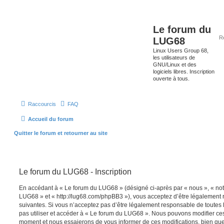
Le forum du
LUG68
Linux Users Group 68,
les utilisateurs de
GNU/Linux et des
logiciels libres. Inscription
ouverte à tous.
Raccourcis
FAQ
Accueil du forum
Quitter le forum et retourner au site
Le forum du LUG68 - Inscription
En accédant à « Le forum du LUG68 » (désigné ci-après par « nous », « notr
LUG68 » et « http://lug68.com/phpBB3 »), vous acceptez d’être légalement
suivantes. Si vous n’acceptez pas d’être légalement responsable de toutes l
pas utiliser et accéder à « Le forum du LUG68 ». Nous pouvons modifier ces
moment et nous essaierons de vous informer de ces modifications, bien que