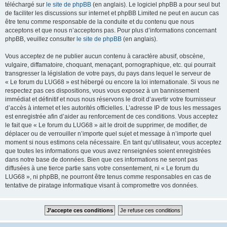
téléchargé sur
le site de phpBB
(en anglais). Le logiciel phpBB a pour seul but
de faciliter les discussions sur internet et phpBB Limited ne peut en aucun cas
être tenu comme responsable de la conduite et du contenu que nous
acceptons et que nous n’acceptons pas. Pour plus d’informations concernant
phpBB, veuillez consulter
le site de phpBB
(en anglais).
Vous acceptez de ne publier aucun contenu à caractère abusif, obscène,
vulgaire, diffamatoire, choquant, menaçant, pornographique, etc. qui pourrait
transgresser la législation de votre pays, du pays dans lequel le serveur de
« Le forum du LUG68 » est hébergé ou encore la loi internationale. Si vous ne
respectez pas ces dispositions, vous vous exposez à un bannissement
immédiat et définitif et nous nous réservons le droit d’avertir votre fournisseur
d’accès à internet et les autorités officielles. L’adresse IP de tous les messages
est enregistrée afin d’aider au renforcement de ces conditions. Vous acceptez
le fait que « Le forum du LUG68 » ait le droit de supprimer, de modifier, de
déplacer ou de verrouiller n’importe quel sujet et message à n’importe quel
moment si nous estimons cela nécessaire. En tant qu’utilisateur, vous acceptez
que toutes les informations que vous avez renseignées soient enregistrées
dans notre base de données. Bien que ces informations ne seront pas
diffusées à une tierce partie sans votre consentement, ni « Le forum du
LUG68 », ni phpBB, ne pourront être tenus comme responsables en cas de
tentative de piratage informatique visant à compromettre vos données.