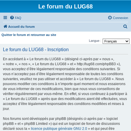
Le forum du LUG68
FAQ
Connexion
R
Accueil du forum
e
Quitter le forum et retourner au site
c
Langue :
h
Le forum du LUG68 - Inscription
e
En accédant à « Le forum du LUG68 » (désigné ci-après par « nous »,
r
« notre », « nos », « Le forum du LUG68 » et « http://lug68.com/phpBB3 »),
c
vous acceptez d’être légalement responsable des conditions suivantes. Si
vous n’acceptez pas d’être légalement responsable de toutes les conditions
h
suivantes, veuillez ne pas utiliser et accéder à « Le forum du LUG68 ». Nous
e
pouvons modifier ces conditions à n’importe quel moment et nous essaierons
de vous informer de ces modifications, bien que nous vous conseillons de
r
vérifier régulièrement par vous-même. En effet, si vous continuez à participer à
« Le forum du LUG68 » après que des modifications aient été effectuées, vous
acceptez d’être légalement responsable des conditions modifiées et mises à
jour.
Nos forums sont développés par phpBB (désignés ci-après par « logiciel
phpBB » et « phpBB Limited ») qui est un logiciel de forum de discussions
déclaré sous la «
licence publique générale GNU 2.0
» et qui peut être