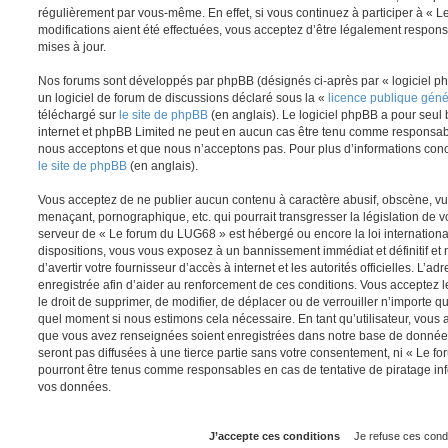
régulièrement par vous-même. En effet, si vous continuez à participer à «
modifications aient été effectuées, vous acceptez d’être légalement respon
mises à jour.
Nos forums sont développés par phpBB (désignés ci-après par « logiciel ph
un logiciel de forum de discussions déclaré sous la «
licence publique gén
téléchargé sur
le site de phpBB
(en anglais). Le logiciel phpBB a pour seul b
internet et phpBB Limited ne peut en aucun cas être tenu comme responsab
nous acceptons et que nous n’acceptons pas. Pour plus d’informations conc
le site de phpBB
(en anglais).
Vous acceptez de ne publier aucun contenu à caractère abusif, obscène, vul
menaçant, pornographique, etc. qui pourrait transgresser la législation de v
serveur de « Le forum du LUG68 » est hébergé ou encore la loi internationa
dispositions, vous vous exposez à un bannissement immédiat et définitif et 
d’avertir votre fournisseur d’accès à internet et les autorités officielles. L’
enregistrée afin d’aider au renforcement de ces conditions. Vous acceptez l
le droit de supprimer, de modifier, de déplacer ou de verrouiller n’importe q
quel moment si nous estimons cela nécessaire. En tant qu’utilisateur, vous 
que vous avez renseignées soient enregistrées dans notre base de données
seront pas diffusées à une tierce partie sans votre consentement, ni « Le 
pourront être tenus comme responsables en cas de tentative de piratage in
vos données.