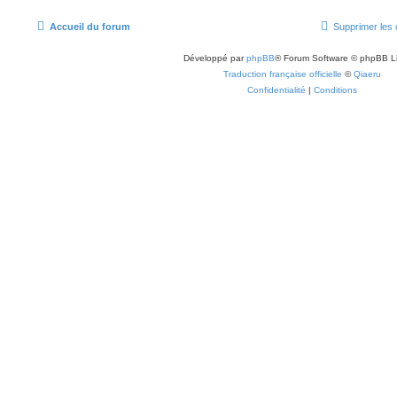
Accueil du forum
Supprimer les 
Développé par
phpBB
® Forum Software © phpBB L
Traduction française officielle
©
Qiaeru
Confidentialité
|
Conditions