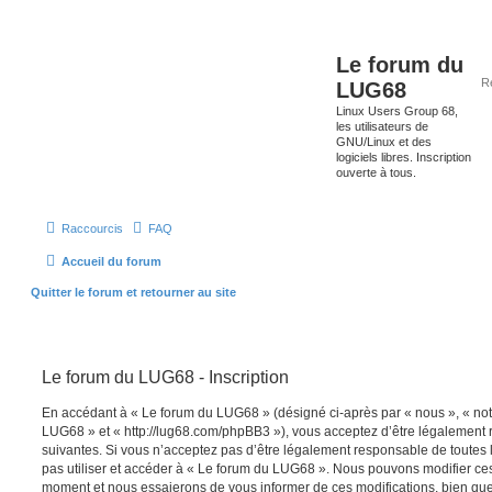
Le forum du
LUG68
Linux Users Group 68,
les utilisateurs de
GNU/Linux et des
logiciels libres. Inscription
ouverte à tous.
Raccourcis
FAQ
Accueil du forum
Quitter le forum et retourner au site
Le forum du LUG68 - Inscription
En accédant à « Le forum du LUG68 » (désigné ci-après par « nous », « notr
LUG68 » et « http://lug68.com/phpBB3 »), vous acceptez d’être légalement
suivantes. Si vous n’acceptez pas d’être légalement responsable de toutes l
pas utiliser et accéder à « Le forum du LUG68 ». Nous pouvons modifier ces
moment et nous essaierons de vous informer de ces modifications, bien que