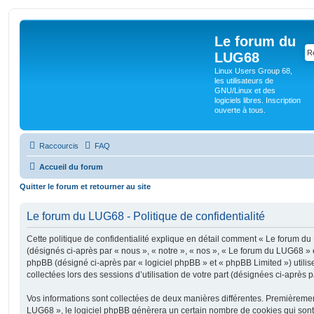
Le forum du
LUG68
Linux Users Group 68,
les utilisateurs de
GNU/Linux et des
logiciels libres. Inscription
ouverte à tous.
Raccourcis
FAQ
Accueil du forum
Quitter le forum et retourner au site
Le forum du LUG68 - Politique de confidentialité
Cette politique de confidentialité explique en détail comment « Le forum du 
(désignés ci-après par « nous », « notre », « nos », « Le forum du LUG68 » 
phpBB (désigné ci-après par « logiciel phpBB » et « phpBB Limited ») utilise
collectées lors des sessions d’utilisation de votre part (désignées ci-après p
Vos informations sont collectées de deux manières différentes. Premièreme
LUG68 », le logiciel phpBB génèrera un certain nombre de cookies qui sont d