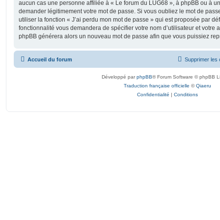
aucun cas une personne affiliée à « Le forum du LUG68 », à phpBB ou à un s
demander légitimement votre mot de passe. Si vous oubliez le mot de pass
utiliser la fonction « J’ai perdu mon mot de passe » qui est proposée par déf
fonctionnalité vous demandera de spécifier votre nom d’utilisateur et votre ad
phpBB générera alors un nouveau mot de passe afin que vous puissiez repr
Accueil du forum
Supprimer les 
Développé par
phpBB
® Forum Software © phpBB L
Traduction française officielle
©
Qiaeru
Confidentialité
|
Conditions