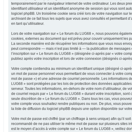
temporairement par le navigateur internet de votre ordinateur. Les deux pr
identifiant utilisateur et un identifiant anonyme de session qui vous sont a
logiciel phpBB. Un troisième cookie sera créé lors de votre navigation sur 
archivant de ce fait tous les sujets que vous avez consultés et permettant d’
en tant qu’utilisateur.
Lors de votre navigation sur « Le forum du LUG68 », nous pouvons égaleme
cookies, externes au document qui est prévu pour couvrir uniquement les p
La seconde manière est de récupérer les informations que vous nous envoy
peut correspondre — mais n’est pas limité à — la publication de messages e
l’inscription sur « Le forum du LUG68 » (désignée ci-après par « votre com
publiez après votre inscription et lors de votre connexion (désignés ci-aprè
Votre compte contiendra au minimum un identifiant unique (désigné ci-après 
un mot de passe personnel vous permettant de vous connecter à votre compt
mot de passe ») et une adresse de courriel personnelle. Les informations d
LUG68 » sont protégées par les lois de protection des données applicables
serveur. Toutes les informations, en-dehors de votre nom d’utilisateur, de v
de courriel requis par « Le forum du LUG68 » durant votre inscription, sont ob
seule discrétion de « Le forum du LUG68 ». Dans tous les cas, vous pouvez 
votre compte vous souhaitez rendre publiques ou non. De plus, vous pouv
la liste de diffusion du logiciel phpBB depuis une option disponible sur votr
Votre mot de passe est chiffré (par un chiffrage à sens unique) afin qu’il soit
recommandé de ne pas utiliser le même mot de passe sur plusieurs sites int
est le moyen d’accès à votre compte sur « Le forum du LUG68 », veillez do