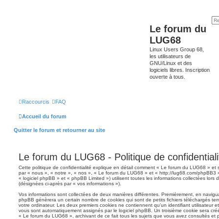
Le forum du
LUG68
Linux Users Group 68,
les utilisateurs de
GNU/Linux et des
logiciels libres. Inscription
ouverte à tous.
Raccourcis
FAQ
Accueil du forum
Quitter le forum et retourner au site
Le forum du LUG68 - Politique de confidentiali
Cette politique de confidentialité explique en détail comment « Le forum du LUG68 » et se
par « nous », « notre », « nos », « Le forum du LUG68 » et « http://lug68.com/phpBB3 
« logiciel phpBB » et « phpBB Limited ») utilisent toutes les informations collectées lors d
(désignées ci-après par « vos informations »).
Vos informations sont collectées de deux manières différentes. Premièrement, en navigua
phpBB génèrera un certain nombre de cookies qui sont de petits fichiers téléchargés tem
votre ordinateur. Les deux premiers cookies ne contiennent qu’un identifiant utilisateur 
vous sont automatiquement assignés par le logiciel phpBB. Un troisième cookie sera créé 
« Le forum du LUG68 », archivant de ce fait tous les sujets que vous avez consultés et p