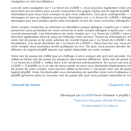
navigation en tant qu’utilisateur.
Lors de votre navigation sur « Le forum du LUG68 », nous pouvons également créer une
document qui est prévu pour couvrir uniquement les pages créées par le logiciel phpBB.
informations que vous nous envoyez et que nous collectons. Ceci peut correspondre — ma
messages en tant qu’utilisateur anonyme, l’inscription sur « Le forum du LUG68 » (désign
messages que vous publiez après votre inscription et lors de votre connexion (désignés 
Votre compte contiendra au minimum un identifiant unique (désigné ci-après par « votre n
personnel vous permettant de vous connecter à votre compte (désigné ci-après par « vo
courriel personnelle. Les informations de votre compte sur « Le forum du LUG68 » sont p
données applicables dans le pays qui héberge notre serveur. Toutes les informations, en-
votre mot de passe et de votre adresse de courriel requis par « Le forum du LUG68 » dura
facultatives, à la seule discrétion de « Le forum du LUG68 ». Dans tous les cas, vous po
votre compte vous souhaitez rendre publiques ou non. De plus, vous pouvez décider de 
diffusion du logiciel phpBB depuis une option disponible sur votre compte.
Votre mot de passe est chiffré (par un chiffrage à sens unique) afin qu’il soit sécurisé.
utiliser le même mot de passe sur plusieurs sites internet différents. Votre mot de passe
« Le forum du LUG68 », veillez donc à le conservez précieusement. En aucun cas une pe
LUG68 », à phpBB ou à un site de tierce partie ne peut vous demander légitimement vot
de passe de votre compte, vous pouvez utiliser la fonction « J’ai perdu mon mot de pass
logiciel phpBB. Cette fonctionnalité vous demandera de spécifier votre nom d’utilisateur et
phpBB générera alors un nouveau mot de passe afin que vous puissiez reprendre le con
Accueil du forum
Supprimer les 
Développé par
phpBB
® Forum Software © phpBB L
Traduction française officielle
©
Qiaeru
Confidentialité
|
Conditions