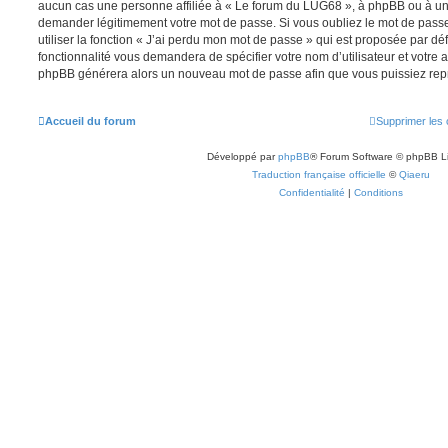
aucun cas une personne affiliée à « Le forum du LUG68 », à phpBB ou à un s
demander légitimement votre mot de passe. Si vous oubliez le mot de pass
utiliser la fonction « J’ai perdu mon mot de passe » qui est proposée par déf
fonctionnalité vous demandera de spécifier votre nom d’utilisateur et votre ad
phpBB générera alors un nouveau mot de passe afin que vous puissiez repr
Accueil du forum
Supprimer les 
Développé par
phpBB
® Forum Software © phpBB L
Traduction française officielle
©
Qiaeru
Confidentialité
|
Conditions