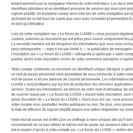
temporairement par le navigateur internet de votre ordinateur. Les deux pr
identifiant utilisateur et un identifiant anonyme de session qui vous sont a
logiciel phpBB. Un troisième cookie sera créé lors de votre navigation sur 
archivant de ce fait tous les sujets que vous avez consultés et permettant d’
en tant qu’utilisateur.
Lors de votre navigation sur « Le forum du LUG68 », nous pouvons égaleme
cookies, externes au document qui est prévu pour couvrir uniquement les p
La seconde manière est de récupérer les informations que vous nous envoy
peut correspondre — mais n’est pas limité à — la publication de messages e
l’inscription sur « Le forum du LUG68 » (désignée ci-après par « votre com
publiez après votre inscription et lors de votre connexion (désignés ci-aprè
Votre compte contiendra au minimum un identifiant unique (désigné ci-après 
un mot de passe personnel vous permettant de vous connecter à votre compt
mot de passe ») et une adresse de courriel personnelle. Les informations d
LUG68 » sont protégées par les lois de protection des données applicables
serveur. Toutes les informations, en-dehors de votre nom d’utilisateur, de v
de courriel requis par « Le forum du LUG68 » durant votre inscription, sont ob
seule discrétion de « Le forum du LUG68 ». Dans tous les cas, vous pouvez 
votre compte vous souhaitez rendre publiques ou non. De plus, vous pouv
la liste de diffusion du logiciel phpBB depuis une option disponible sur votr
Votre mot de passe est chiffré (par un chiffrage à sens unique) afin qu’il soit
recommandé de ne pas utiliser le même mot de passe sur plusieurs sites int
est le moyen d’accès à votre compte sur « Le forum du LUG68 », veillez do