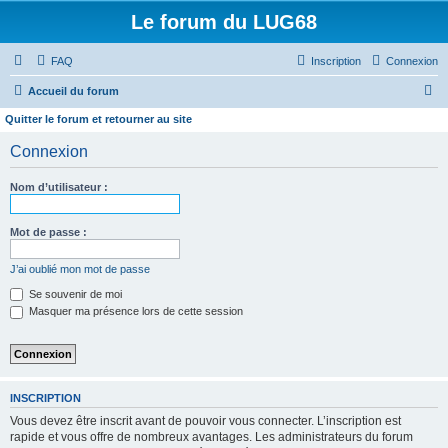
Le forum du LUG68
FAQ
Inscription
Connexion
R
Accueil du forum
e
Quitter le forum et retourner au site
c
Connexion
h
e
Nom d’utilisateur :
r
Mot de passe :
c
h
J’ai oublié mon mot de passe
e
Se souvenir de moi
r
Masquer ma présence lors de cette session
INSCRIPTION
Vous devez être inscrit avant de pouvoir vous connecter. L’inscription est
rapide et vous offre de nombreux avantages. Les administrateurs du forum