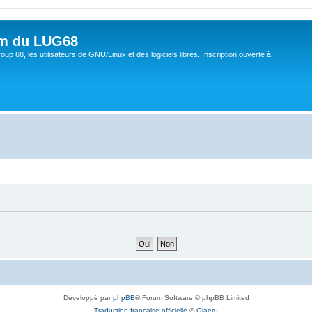
um du LUG68
up 68, les utilisateurs de GNU/Linux et des logiciels libres. Inscription ouverte à
Développé par
phpBB
® Forum Software © phpBB Limited
Traduction française officielle
©
Qiaeru