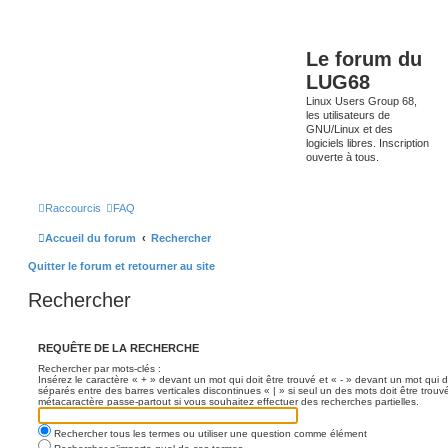
Le forum du
LUG68
Linux Users Group 68,
les utilisateurs de
GNU/Linux et des
logiciels libres. Inscription
ouverte à tous.
Raccourcis
FAQ
Accueil du forum
Rechercher
Quitter le forum et retourner au site
Rechercher
REQUÊTE DE LA RECHERCHE
Rechercher par mots-clés :
Insérez le caractère « + » devant un mot qui doit être trouvé et « - » devant un mot qui d
séparés entre des barres verticales discontinues « | » si seul un des mots doit être trouv
métacaractère passe-partout si vous souhaitez effectuer des recherches partielles.
Rechercher tous les termes ou utiliser une question comme élément