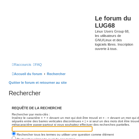
Le forum du
LUG68
Linux Users Group 68,
les utilisateurs de
GNU/Linux et des
logiciels libres. Inscription
ouverte à tous.
Raccourcis
FAQ
Accueil du forum
Rechercher
Quitter le forum et retourner au site
Rechercher
REQUÊTE DE LA RECHERCHE
Rechercher par mots-clés :
Insérez le caractère « + » devant un mot qui doit être trouvé et « - » devant un mot qui d
séparés entre des barres verticales discontinues « | » si seul un des mots doit être trouv
métacaractère passe-partout si vous souhaitez effectuer des recherches partielles.
Rechercher tous les termes ou utiliser une question comme élément