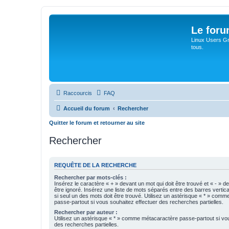
Le for
Linux Users Gro
tous.
Raccourcis
FAQ
Accueil du forum
Rechercher
Quitter le forum et retourner au site
Rechercher
REQUÊTE DE LA RECHERCHE
Rechercher par mots-clés :
Insérez le caractère « + » devant un mot qui doit être trouvé et « - » d
être ignoré. Insérez une liste de mots séparés entre des barres vertica
si seul un des mots doit être trouvé. Utilisez un astérisque « * » com
passe-partout si vous souhaitez effectuer des recherches partielles.
Rechercher par auteur :
Utilisez un astérisque « * » comme métacaractère passe-partout si vo
des recherches partielles.