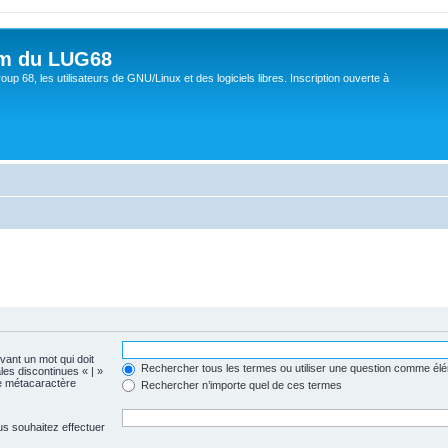
um du LUG68
up 68, les utilisateurs de GNU/Linux et des logiciels libres. Inscription ouverte à
evant un mot qui doit
Rechercher tous les termes ou utiliser une question comme él
les discontinues « | »
me métacaractère
Rechercher n’importe quel de ces termes
us souhaitez effectuer