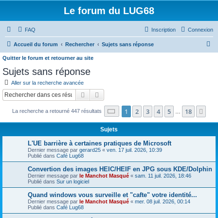
Le forum du LUG68
FAQ
Inscription
Connexion
R
Accueil du forum
Rechercher
Sujets sans réponse
e
Quitter le forum et retourner au site
c
Sujets sans réponse
h
Aller sur la recherche avancée
e
Rechercher
Recherche avancée
r
Page
1
sur
18
1
2
3
4
5
18
Sui
La recherche a retourné 447 résultats
…
c
h
Sujets
e
L'UE barrière à certaines pratiques de Microsoft
r
Dernier message par
gerard25
«
ven. 17 juil. 2026, 10:39
Publié dans
Café Lug68
Convertion des images HEIC/HEIF en JPG sous KDE/Dolphin
Dernier message par
le Manchot Masqué
«
sam. 11 juil. 2026, 18:46
Publié dans
Sur un logiciel
Quand windows vous surveille et "cafte" votre identité...
Dernier message par
le Manchot Masqué
«
mer. 08 juil. 2026, 00:14
Publié dans
Café Lug68