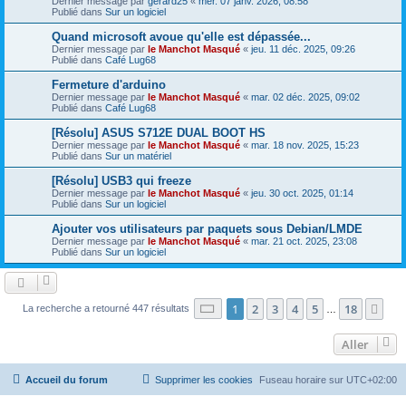
Dernier message par
gerard25
«
mer. 07 janv. 2026, 08:58
Publié dans
Sur un logiciel
Quand microsoft avoue qu'elle est dépassée...
Dernier message par
le Manchot Masqué
«
jeu. 11 déc. 2025, 09:26
Publié dans
Café Lug68
Fermeture d'arduino
Dernier message par
le Manchot Masqué
«
mar. 02 déc. 2025, 09:02
Publié dans
Café Lug68
[Résolu] ASUS S712E DUAL BOOT HS
Dernier message par
le Manchot Masqué
«
mar. 18 nov. 2025, 15:23
Publié dans
Sur un matériel
[Résolu] USB3 qui freeze
Dernier message par
le Manchot Masqué
«
jeu. 30 oct. 2025, 01:14
Publié dans
Sur un logiciel
Ajouter vos utilisateurs par paquets sous Debian/LMDE
Dernier message par
le Manchot Masqué
«
mar. 21 oct. 2025, 23:08
Publié dans
Sur un logiciel
Page
1
sur
18
1
2
3
4
5
18
Sui
La recherche a retourné 447 résultats
…
Aller
Accueil du forum
Supprimer les cookies
Fuseau horaire sur
UTC+02:00