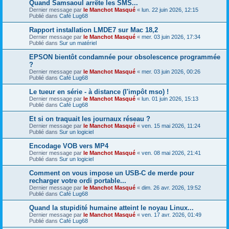
Quand Samsaoul arrête les SMS...
Dernier message par
le Manchot Masqué
«
lun. 22 juin 2026, 12:15
Publié dans
Café Lug68
Rapport installation LMDE7 sur Mac 18,2
Dernier message par
le Manchot Masqué
«
mer. 03 juin 2026, 17:34
Publié dans
Sur un matériel
EPSON bientôt condamnée pour obsolescence programmée
?
Dernier message par
le Manchot Masqué
«
mer. 03 juin 2026, 00:26
Publié dans
Café Lug68
Le tueur en série - à distance (l'impôt mso) !
Dernier message par
le Manchot Masqué
«
lun. 01 juin 2026, 15:13
Publié dans
Café Lug68
Et si on traquait les journaux réseau ?
Dernier message par
le Manchot Masqué
«
ven. 15 mai 2026, 11:24
Publié dans
Sur un logiciel
Encodage VOB vers MP4
Dernier message par
le Manchot Masqué
«
ven. 08 mai 2026, 21:41
Publié dans
Sur un logiciel
Comment on vous impose un USB-C de merde pour
recharger votre ordi portable...
Dernier message par
le Manchot Masqué
«
dim. 26 avr. 2026, 19:52
Publié dans
Café Lug68
Quand la stupidité humaine atteint le noyau Linux...
Dernier message par
le Manchot Masqué
«
ven. 17 avr. 2026, 01:49
Publié dans
Café Lug68