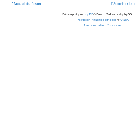
Accueil du forum
Supprimer les 
Développé par
phpBB
® Forum Software © phpBB L
Traduction française officielle
©
Qiaeru
Confidentialité
|
Conditions