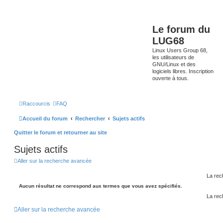
Le forum du
LUG68
Linux Users Group 68,
les utilisateurs de
GNU/Linux et des
logiciels libres. Inscription
ouverte à tous.
Raccourcis
FAQ
Accueil du forum
Rechercher
Sujets actifs
Quitter le forum et retourner au site
Sujets actifs
Aller sur la recherche avancée
La rec
Aucun résultat ne correspond aux termes que vous avez spécifiés.
La rec
Aller sur la recherche avancée