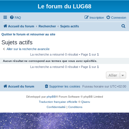
Le forum du LUG68
FAQ
Inscription
Connexion
R
Accueil du forum
Rechercher
Sujets actifs
e
Quitter le forum et retourner au site
c
Sujets actifs
h
Aller sur la recherche avancée
e
La recherche a retourné 0 résultat • Page
1
sur
1
r
Aucun résultat ne correspond aux termes que vous avez spécifiés.
La recherche a retourné 0 résultat • Page
1
sur
1
c
Aller
h
e
Accueil du forum
Supprimer les cookies
Fuseau horaire sur
UTC+02:00
r
Développé par
phpBB
® Forum Software © phpBB Limited
Traduction française officielle
©
Qiaeru
Confidentialité
|
Conditions