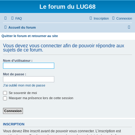
Le forum du LUG68
FAQ
Inscription
Connexion
R
Accueil du forum
e
Quitter le forum et retourner au site
c
Vous devez vous connecter afin de pouvoir répondre aux
h
sujets de ce forum.
e
Nom d’utilisateur :
r
c
Mot de passe :
h
e
J’ai oublié mon mot de passe
r
Se souvenir de moi
Masquer ma présence lors de cette session
INSCRIPTION
Vous devez être inscrit avant de pouvoir vous connecter. L’inscription est