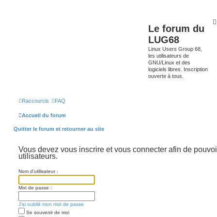
Le forum du
LUG68
Linux Users Group 68,
les utilisateurs de
GNU/Linux et des
logiciels libres. Inscription
ouverte à tous.
Raccourcis
FAQ
Accueil du forum
Quitter le forum et retourner au site
Vous devez vous inscrire et vous connecter afin de pouvoir
utilisateurs.
Nom d’utilisateur :
Mot de passe :
J’ai oublié mon mot de passe
Se souvenir de moi