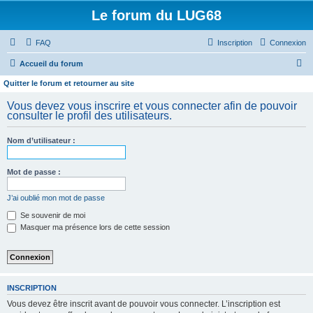
Le forum du LUG68
FAQ
Inscription
Connexion
R
Accueil du forum
e
Quitter le forum et retourner au site
c
Vous devez vous inscrire et vous connecter afin de pouvoir
h
consulter le profil des utilisateurs.
e
Nom d’utilisateur :
r
c
Mot de passe :
h
e
J’ai oublié mon mot de passe
r
Se souvenir de moi
Masquer ma présence lors de cette session
INSCRIPTION
Vous devez être inscrit avant de pouvoir vous connecter. L’inscription est