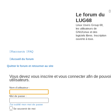
Le forum du
LUG68
Linux Users Group 68,
les utilisateurs de
GNU/Linux et des
logiciels libres. Inscription
ouverte à tous.
Raccourcis
FAQ
Accueil du forum
Quitter le forum et retourner au site
Vous devez vous inscrire et vous connecter afin de pouvoir
utilisateurs.
Nom d’utilisateur :
Mot de passe :
J’ai oublié mon mot de passe
Se souvenir de moi