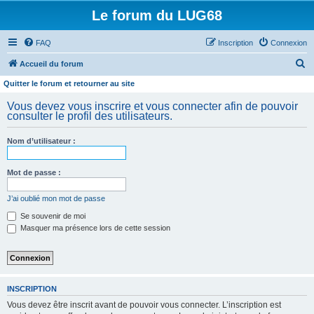
Le forum du LUG68
FAQ
Inscription
Connexion
R
Accueil du forum
e
Quitter le forum et retourner au site
c
Vous devez vous inscrire et vous connecter afin de pouvoir
h
consulter le profil des utilisateurs.
e
Nom d’utilisateur :
r
c
Mot de passe :
h
e
J’ai oublié mon mot de passe
r
Se souvenir de moi
Masquer ma présence lors de cette session
INSCRIPTION
Vous devez être inscrit avant de pouvoir vous connecter. L’inscription est