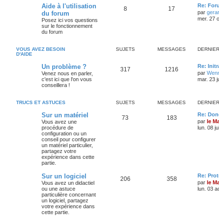
Aide à l'utilisation
Re: For
8
17
par
gera
du forum
mer. 27 o
Posez ici vos questions
sur le fonctionnement
du forum
VOUS AVEZ BESOIN
SUJETS
MESSAGES
DERNIE
D'AIDE
Un problème ?
Re: Init
317
1216
par
Wenn
Venez nous en parler,
c'est ici que l'on vous
mar. 23 j
conseillera !
TRUCS ET ASTUCES
SUJETS
MESSAGES
DERNIE
Sur un matériel
Re: Don
73
183
par
le M
Vous avez une
procédure de
lun. 08 j
configuration ou un
conseil pour configurer
un matériel particulier,
partagez votre
expérience dans cette
partie.
Sur un logiciel
Re: Pro
206
358
par
le M
Vous avez un didactiel
ou une astuce
lun. 03 a
particulière concernant
un logiciel, partagez
votre expérience dans
cette partie.