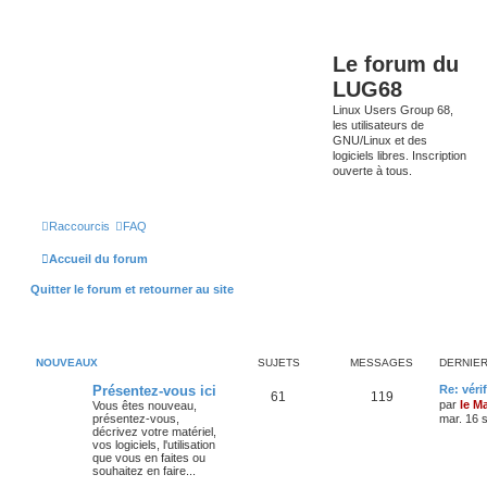
Le forum du
LUG68
Linux Users Group 68,
les utilisateurs de
GNU/Linux et des
logiciels libres. Inscription
ouverte à tous.
Raccourcis
FAQ
Accueil du forum
Quitter le forum et retourner au site
NOUVEAUX
SUJETS
MESSAGES
DERNIE
Présentez-vous ici
Re: véri
61
119
par
le M
Vous êtes nouveau,
présentez-vous,
mar. 16 
décrivez votre matériel,
vos logiciels, l'utilisation
que vous en faites ou
souhaitez en faire...