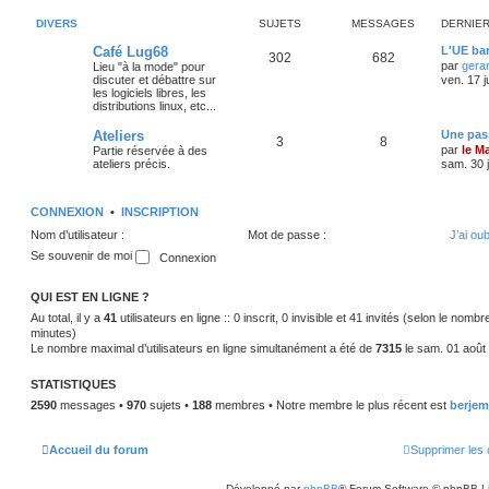
DIVERS
SUJETS
MESSAGES
DERNIE
Café Lug68
L'UE bar
302
682
par
gera
Lieu "à la mode" pour
discuter et débattre sur
ven. 17 j
les logiciels libres, les
distributions linux, etc...
Ateliers
Une pass
3
8
par
le M
Partie réservée à des
ateliers précis.
sam. 30 j
CONNEXION
•
INSCRIPTION
Nom d’utilisateur :
Mot de passe :
J’ai ou
Se souvenir de moi
QUI EST EN LIGNE ?
Au total, il y a
41
utilisateurs en ligne :: 0 inscrit, 0 invisible et 41 invités (selon le nomb
minutes)
Le nombre maximal d’utilisateurs en ligne simultanément a été de
7315
le sam. 01 août
STATISTIQUES
2590
messages •
970
sujets •
188
membres • Notre membre le plus récent est
berjem
Accueil du forum
Supprimer les 
Développé par
phpBB
® Forum Software © phpBB L