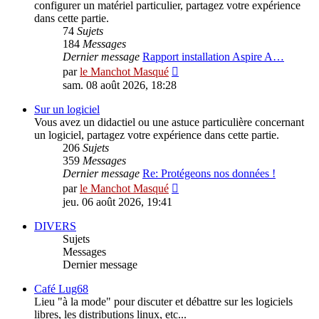
configurer un matériel particulier, partagez votre expérience
dans cette partie.
74
Sujets
184
Messages
Dernier message
Rapport installation Aspire A…
Consulter
par
le Manchot Masqué
le
sam. 08 août 2026, 18:28
dernier
message
Sur un logiciel
Vous avez un didactiel ou une astuce particulière concernant
un logiciel, partagez votre expérience dans cette partie.
206
Sujets
359
Messages
Dernier message
Re: Protégeons nos données !
Consulter
par
le Manchot Masqué
le
jeu. 06 août 2026, 19:41
dernier
message
DIVERS
Sujets
Messages
Dernier message
Café Lug68
Lieu "à la mode" pour discuter et débattre sur les logiciels
libres, les distributions linux, etc...