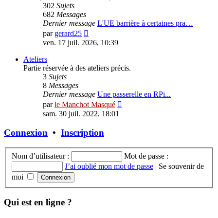
302
Sujets
682
Messages
Dernier message
L'UE barrière à certaines pra…
Consulter
par
gerard25
le
ven. 17 juil. 2026, 10:39
dernier
message
Ateliers
Partie réservée à des ateliers précis.
3
Sujets
8
Messages
Dernier message
Une passerelle en RPi...
Consulter
par
le Manchot Masqué
le
sam. 30 juil. 2022, 18:01
dernier
message
Connexion
•
Inscription
Nom d’utilisateur :
Mot de passe :
J’ai oublié mon mot de passe
|
Se souvenir de
moi
Qui est en ligne ?