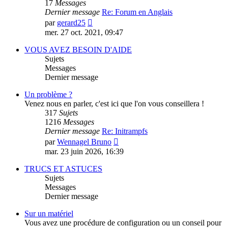
17
Messages
Dernier message
Re: Forum en Anglais
Consulter
par
gerard25
le
mer. 27 oct. 2021, 09:47
dernier
message
VOUS AVEZ BESOIN D'AIDE
Sujets
Messages
Dernier message
Un problème ?
Venez nous en parler, c'est ici que l'on vous conseillera !
317
Sujets
1216
Messages
Dernier message
Re: Initrampfs
Consulter
par
Wennagel Bruno
le
mar. 23 juin 2026, 16:39
dernier
message
TRUCS ET ASTUCES
Sujets
Messages
Dernier message
Sur un matériel
Vous avez une procédure de configuration ou un conseil pour