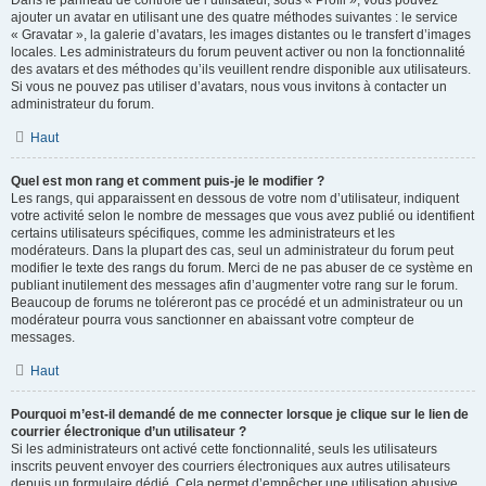
Dans le panneau de contrôle de l’utilisateur, sous « Profil », vous pouvez
ajouter un avatar en utilisant une des quatre méthodes suivantes : le service
« Gravatar », la galerie d’avatars, les images distantes ou le transfert d’images
locales. Les administrateurs du forum peuvent activer ou non la fonctionnalité
des avatars et des méthodes qu’ils veuillent rendre disponible aux utilisateurs.
Si vous ne pouvez pas utiliser d’avatars, nous vous invitons à contacter un
administrateur du forum.
Haut
Quel est mon rang et comment puis-je le modifier ?
Les rangs, qui apparaissent en dessous de votre nom d’utilisateur, indiquent
votre activité selon le nombre de messages que vous avez publié ou identifient
certains utilisateurs spécifiques, comme les administrateurs et les
modérateurs. Dans la plupart des cas, seul un administrateur du forum peut
modifier le texte des rangs du forum. Merci de ne pas abuser de ce système en
publiant inutilement des messages afin d’augmenter votre rang sur le forum.
Beaucoup de forums ne toléreront pas ce procédé et un administrateur ou un
modérateur pourra vous sanctionner en abaissant votre compteur de
messages.
Haut
Pourquoi m’est-il demandé de me connecter lorsque je clique sur le lien de
courrier électronique d’un utilisateur ?
Si les administrateurs ont activé cette fonctionnalité, seuls les utilisateurs
inscrits peuvent envoyer des courriers électroniques aux autres utilisateurs
depuis un formulaire dédié. Cela permet d’empêcher une utilisation abusive