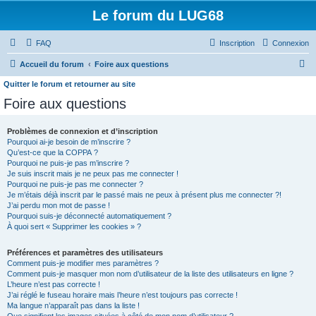
Le forum du LUG68
FAQ
Inscription
Connexion
R
Accueil du forum
Foire aux questions
e
Quitter le forum et retourner au site
c
Foire aux questions
h
Problèmes de connexion et d’inscription
e
Pourquoi ai-je besoin de m’inscrire ?
r
Qu’est-ce que la COPPA ?
Pourquoi ne puis-je pas m’inscrire ?
c
Je suis inscrit mais je ne peux pas me connecter !
h
Pourquoi ne puis-je pas me connecter ?
Je m’étais déjà inscrit par le passé mais ne peux à présent plus me connecter ?!
e
J’ai perdu mon mot de passe !
Pourquoi suis-je déconnecté automatiquement ?
r
À quoi sert « Supprimer les cookies » ?
Préférences et paramètres des utilisateurs
Comment puis-je modifier mes paramètres ?
Comment puis-je masquer mon nom d’utilisateur de la liste des utilisateurs en ligne ?
L’heure n’est pas correcte !
J’ai réglé le fuseau horaire mais l’heure n’est toujours pas correcte !
Ma langue n’apparaît pas dans la liste !