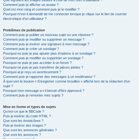
Que signifient les images situées à côté de mon nom d’utilisateur ?
Comment puis-je afficher un avatar ?
Quel est mon rang et comment puis-je le modifier ?
Pourquoi m’est-il demandé de me connecter lorsque je clique sur le lien de courrier
électronique d’un utilisateur ?
Problèmes de publication
Comment puis-je publier un nouveau sujet ou une réponse ?
Comment puis-je modifier ou supprimer un message ?
Comment puis-je insérer une signature à mon message ?
Comment puis-je créer un sondage ?
Pourquoi ne puis-je pas ajouter plus d’options à un sondage ?
Comment puis-je modifier ou supprimer un sondage ?
Pourquoi ne puis-je pas accéder à un forum ?
Pourquoi ne puis-je pas transférer de pièces jointes ?
Pourquoi ai-je reçu un avertissement ?
Comment puis-je rapporter des messages à un modérateur ?
À quoi sert le bouton « Enregistrer comme brouillon » affiché lors de la rédaction d’un
sujet ?
Pourquoi mon message a-t-il besoin d’être approuvé ?
Comment puis-je remonter mes sujets ?
Mise en forme et types de sujets
Qu’est-ce que le BBCode ?
Puis-je insérer du code HTML ?
Que sont les émoticônes ?
Puis-je insérer des images ?
Que sont les annonces générales ?
Que sont les annonces ?