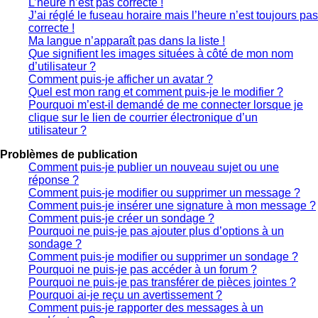
L’heure n’est pas correcte !
J’ai réglé le fuseau horaire mais l’heure n’est toujours pas
correcte !
Ma langue n’apparaît pas dans la liste !
Que signifient les images situées à côté de mon nom
d’utilisateur ?
Comment puis-je afficher un avatar ?
Quel est mon rang et comment puis-je le modifier ?
Pourquoi m’est-il demandé de me connecter lorsque je
clique sur le lien de courrier électronique d’un
utilisateur ?
Problèmes de publication
Comment puis-je publier un nouveau sujet ou une
réponse ?
Comment puis-je modifier ou supprimer un message ?
Comment puis-je insérer une signature à mon message ?
Comment puis-je créer un sondage ?
Pourquoi ne puis-je pas ajouter plus d’options à un
sondage ?
Comment puis-je modifier ou supprimer un sondage ?
Pourquoi ne puis-je pas accéder à un forum ?
Pourquoi ne puis-je pas transférer de pièces jointes ?
Pourquoi ai-je reçu un avertissement ?
Comment puis-je rapporter des messages à un